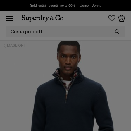
Saldi estivi - sconti fino al 50% -
Uomo
|
Donna
0
MAGLIONI