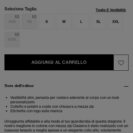
Seleziona Taglia:
Taglia E Vestibilità
XXS
XS
S
M
L
XL
XXL
XXXL
AGGIUNGI AL CARRELLO
Note dell'editor
Vestibilità slim, pensata per restare aderente al corpo con un look
personalizzato
Colletto e polsini a coste con chiusura a mezza zip
Etichetta con logo sulla manica
Un'aggiunta affidabile e alla moda al tuo guardaroba di questa stagione. Il
nostro maglione in cotone con mezza zip Classics è stato realizzato con un
lussuoso tessuto a maglia spessa e un elegante collo alto, volutamente