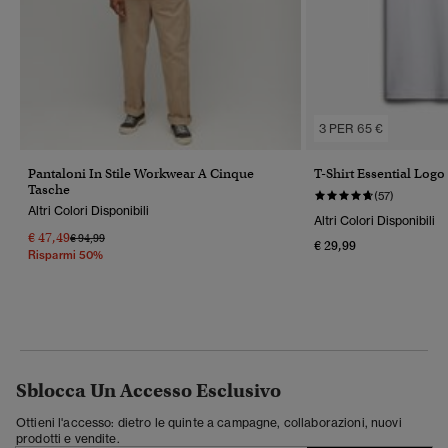
3 PER 65 €
Pantaloni In Stile Workwear A Cinque
T-Shirt Essential Log
Tasche
(57)
Altri Colori Disponibili
Altri Colori Disponibili
€ 47,49
Prezzo Ridotto Da
A
€ 94,99
€ 29,99
Risparmi 50%
Sblocca Un Accesso Esclusivo
Ottieni l'accesso: dietro le quinte a campagne, collaborazioni, nuovi
prodotti e vendite.