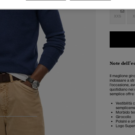
Seleziona Tag
XXS
X
Note dell'e
Il maglione gir
indossare a str
l'occasione, a
quotidiano nei 
semplice offre 
Vestibilità
semplicemen
Morbido tes
Girocollo
4
5
6
Polsini e or
Logo Super