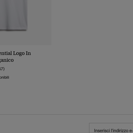
ential Logo In
ganico
57)
onibili