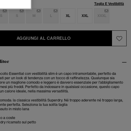
lia:
Taglia E Vestibilità
S
S
M
L
XL
XXL
XXXL
AGGIUNGI AL CARRELLO
ditor
ocollo Essential con vestibilità slim è un capo intramontabile, perfetto da
ati per un look di tendenza con un tocco di raffinatezza. Qualunque sia
vere un maglione comodo e leggero è davvero essenziale per l'abbigliamento
mesi più freddi. Perfetto da indossare in qualsiasi occasione, questo capo
un calore ideale, nella massima versatilità.
 comoda: la classica vestibilità Superdry. Né troppo aderente né troppo larga,
te perfetta. Seleziona la tua solita taglia
suto in misto lana
lo a coste
dry ricamato sul petto