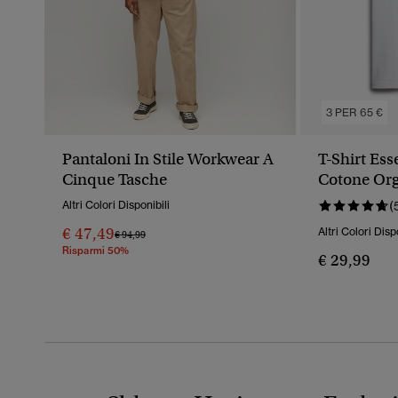
3 PER 65 €
Pantaloni In Stile Workwear A
T-Shirt Ess
Cinque Tasche
Cotone Or
Altri Colori Disponibili
(
€ 47,49
Altri Colori Disp
Prezzo Ridotto Da
A
€ 94,99
Risparmi 50%
€ 29,99