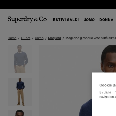
ESTIVI SALDI
UOMO
DONNA
Home
Outlet
Uomo
Maglioni
Maglione girocollo vestibilità slim
Cookie B
By clicking 
navigation, 