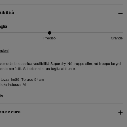
tibilità
aglia
Preciso
Grande
sioni
 comoda: la classica vestibilità Superdry. Né troppo slim, né troppo larghi.
te perfetti. Seleziona la tua taglia abituale.
ltezza 1m85. Torace 94cm
llo/a indossa:
M
ie
ne e cura