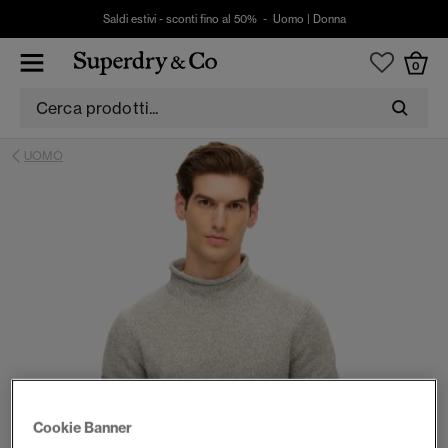
Saldi estivi - sconti fino al 50% -
Uomo
|
Donna
0
UOMO
Cookie Banner