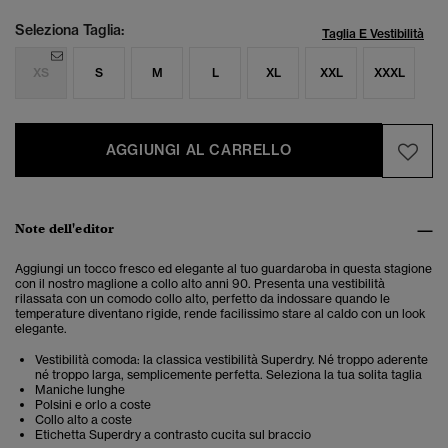
Seleziona Taglia:
Taglia E Vestibilità
XS
S
M
L
XL
XXL
XXXL
AGGIUNGI AL CARRELLO
Note dell'editor
Aggiungi un tocco fresco ed elegante al tuo guardaroba in questa stagione
con il nostro maglione a collo alto anni 90. Presenta una vestibilità
rilassata con un comodo collo alto, perfetto da indossare quando le
temperature diventano rigide, rende facilissimo stare al caldo con un look
elegante.
Vestibilità comoda: la classica vestibilità Superdry. Né troppo aderente
né troppo larga, semplicemente perfetta. Seleziona la tua solita taglia
Maniche lunghe
Polsini e orlo a coste
Collo alto a coste
Etichetta Superdry a contrasto cucita sul braccio