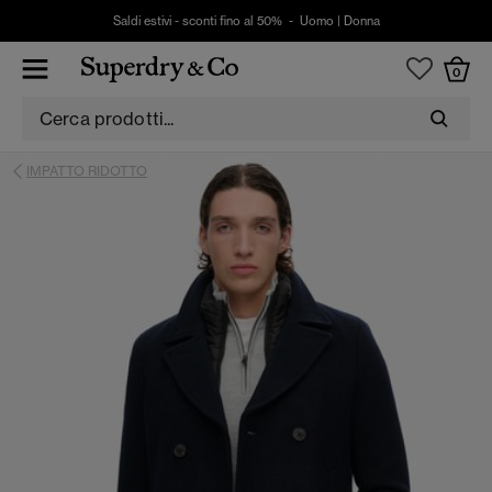
Saldi estivi - sconti fino al 50% -
Uomo
|
Donna
0
IMPATTO RIDOTTO