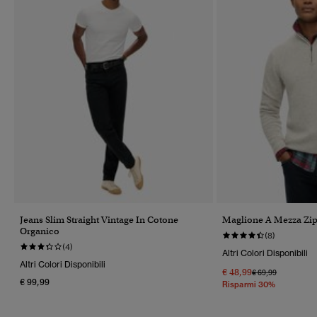
Jeans Slim Straight Vintage In Cotone
Maglione A Mezza Zip
Organico
(8)
(4)
Altri Colori Disponibili
Altri Colori Disponibili
€ 48,99
Prezzo Ridotto Da
A
€ 69,99
€ 99,99
Risparmi 30%