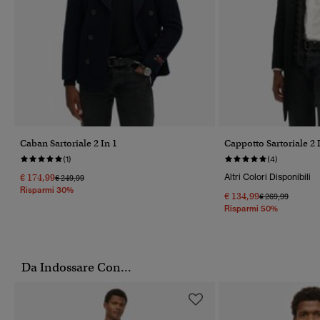
Caban Sartoriale 2 In 1
Cappotto Sartoriale 2
(1)
(4)
€ 174,99
Altri Colori Disponibili
Prezzo Ridotto Da
A
€ 249,99
Risparmi 30%
€ 134,99
Prezzo Ridotto 
A
€ 269,99
Risparmi 50%
Da Indossare Con...