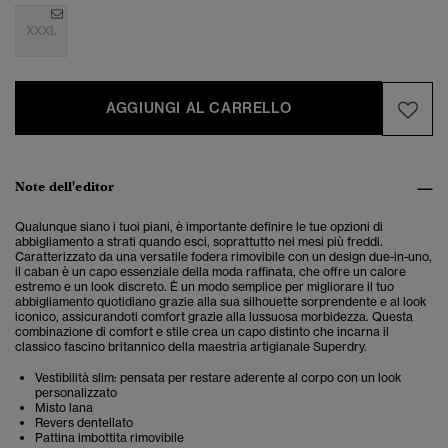
XXXL
AGGIUNGI AL CARRELLO
Note dell'editor
Qualunque siano i tuoi piani, è importante definire le tue opzioni di
abbigliamento a strati quando esci, soprattutto nei mesi più freddi.
Caratterizzato da una versatile fodera rimovibile con un design due-in-uno,
il caban è un capo essenziale della moda raffinata, che offre un calore
estremo e un look discreto. È un modo semplice per migliorare il tuo
abbigliamento quotidiano grazie alla sua silhouette sorprendente e al look
iconico, assicurandoti comfort grazie alla lussuosa morbidezza. Questa
combinazione di comfort e stile crea un capo distinto che incarna il
classico fascino britannico della maestria artigianale Superdry.
Vestibilità slim: pensata per restare aderente al corpo con un look
personalizzato
Misto lana
Revers dentellato
Pattina imbottita rimovibile