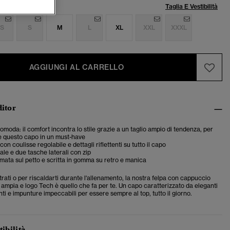
lia:
Taglia E Vestibilità
S
S
M
L
XL
XXL
XXXL
AGGIUNGI AL CARRELLO
ditor
comoda: il comfort incontra lo stile grazie a un taglio ampio di tendenza, per
e questo capo in un must-have
n coulisse regolabile e dettagli riflettenti su tutto il capo
ale e due tasche laterali con zip
amata sul petto e scritta in gomma su retro e manica
trati o per riscaldarti durante l'allenamento, la nostra felpa con cappuccio
tà ampia e logo Tech è quello che fa per te. Un capo caratterizzato da eleganti
tenti e impunture impeccabili per essere sempre al top, tutto il giorno.
tibilità