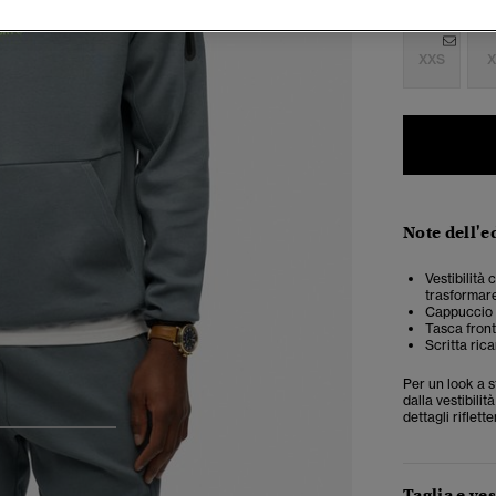
Seleziona Tag
XXS
X
Note dell'e
Vestibilità 
trasformar
Cappuccio co
Tasca front
Scritta ric
Per un look a s
dalla vestibili
dettagli riflet
3
4
5
Taglia e ves