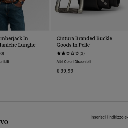
mberjack In
Cintura Branded Buckle
Maniche Lunghe
Goods In Pelle
10)
(3)
onibili
Altri Colori Disponibili
€ 39,99
ivo