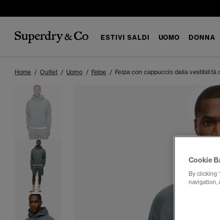
ESTIVI SALDI
UOMO
DONNA
Home
Outlet
Uomo
Felpe
Felpa con cappuccio dalla vestibilit
Cookie B
By clicking 
navigation, 