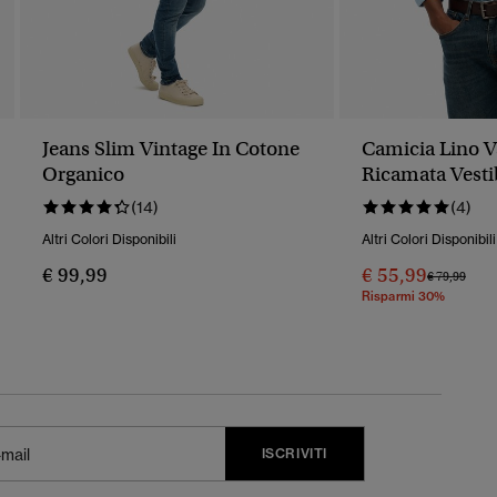
Jeans Slim Vintage In Cotone
Camicia Lino V
Organico
Ricamata Vesti
(14)
(4)
Altri Colori Disponibili
Altri Colori Disponibili
€ 99,99
€ 55,99
Prezzo Rido
A
€ 79,99
Risparmi 30%
ISCRIVITI