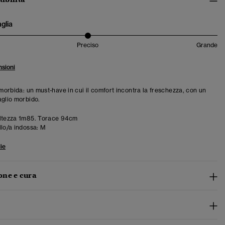
aglia
Preciso
Grande
sioni
 morbida: un must-have in cui il comfort incontra la freschezza, con un
aglio morbido.
ltezza 1m85. Torace 94cm
llo/a indossa:
M
ie
ne e cura