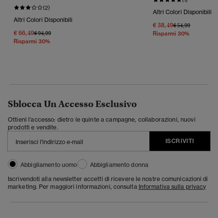
(2)
Altri Colori Disponibili
Altri Colori Disponibili
€ 38,49
Prezzo Ridotto Da
A
€ 54,99
€ 66,49
Prezzo Ridotto Da
A
€ 94,99
Risparmi 30%
Risparmi 30%
Sblocca Un Accesso Esclusivo
Ottieni l'accesso: dietro le quinte a campagne, collaborazioni, nuovi
prodotti e vendite.
ISCRIVITI
Abbigliamento uomo
Abbigliamento donna
Iscrivendoti alla newsletter accetti di ricevere le nostre comunicazioni di
marketing. Per maggiori informazioni, consulta
Informativa sulla privacy