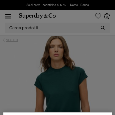
Saldi estivi - sconti fino al 50% -
Uomo
|
Donna
0
VESTITI