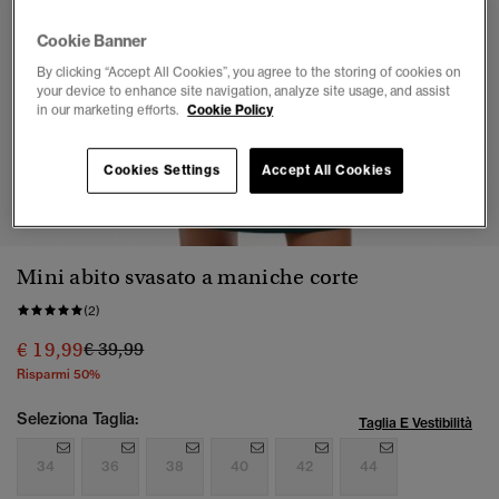
Cookie Banner
By clicking “Accept All Cookies”, you agree to the storing of cookies on
your device to enhance site navigation, analyze site usage, and assist
in our marketing efforts.
Cookie Policy
Cookies Settings
Accept All Cookies
1
2
3
4
5
6
7
Mini abito svasato a maniche corte
(2)
Prezzo ridotto da
a
€ 19,99
€ 39,99
Risparmi 50%
Seleziona Taglia:
Taglia E Vestibilità
34
36
38
40
42
44