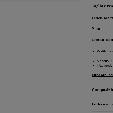
Taglia e ves
Fedele alla t
Piccolo
Leggi Le Recen
Vestibilità
Modello:
A
Il/La mode
Guida Alle Tagl
Composizio
Fodera in m