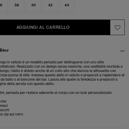
6
38
40
42
44
AGGIUNGI AL CARRELLO
ditor
ngo in velluto è un modello pensato per distinguersi con uno stile
ofisticato. Realizzato con un design senza maniche, una vestibilità morbida e
 lungo, l'abito è dotato anche di un collo alto che slancia la silhouette con
chiarazione di stile. Indossa questo abito in velluto e preparati a risplendere di
a da ballo o al bancone del bar. Lascia alle spalle la timidezza e preparati a
gina della serata con questo abito.
 slim, pensata per restare aderente al corpo con un look personalizzato
iche
 maxi
pacchi
n zip sul retro