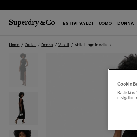
ESTIVI SALDI
UOMO
DONNA
Home
Outlet
Donna
Vestiti
Abito lungo in velluto
Cookie B
By clicking 
navigation, 