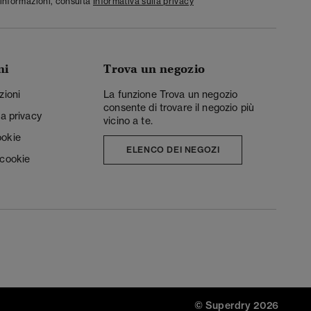
informazioni, consulta
Informativa sulla privacy
ni
Trova un negozio
zioni
La funzione Trova un negozio
consente di trovare il negozio più
la privacy
vicino a te.
ookie
ELENCO DEI NEGOZI
 cookie
© Superdry 2026