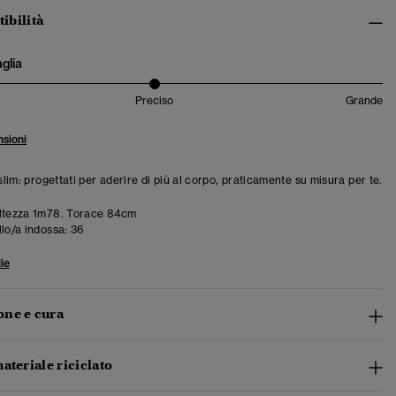
tibilità
aglia
Preciso
Grande
sioni
 slim: progettati per aderire di più al corpo, praticamente su misura per te.
ltezza 1m78. Torace 84cm
llo/a indossa:
36
ie
ne e cura
ateriale riciclato