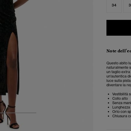
34
3
Note dell'e
Questo abito lu
naturalmente s
un taglio extra
un'autentica di
luce sulla pist
diventare la re
Vestibilità
Collo alto
Senza man
Lunghezza
Orlo con s
4
5
6
Chiusura co