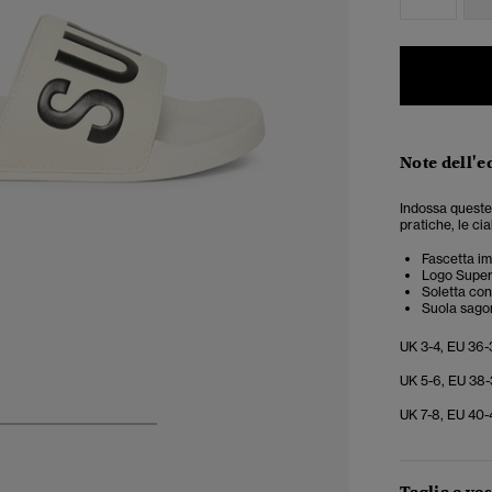
Note dell'e
Indossa queste 
pratiche, le ci
Fascetta imb
Logo Superdr
Soletta con
Suola sag
UK 3-4, EU 36-
UK 5-6, EU 38-
UK 7-8, EU 40-
4
5
6
7