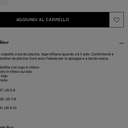
AGGIUNGI AL CARRELLO
ditor
ciabatte a bordo piscina. Approfittane quando c'è il sole. Confortevoli e
abattine da piscina Core sono l'ideale per la spiaggia e a bordo vasca.
ottita con logo in rilievo
y in rilievo sul lato
 logo
omata
37, US 5-6
39, US 7-8
41, US 9-10