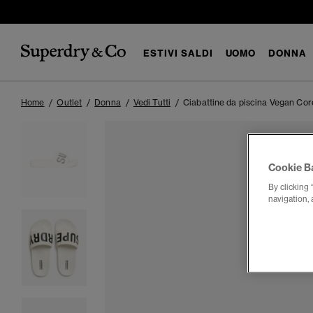
ESTIVI SALDI
UOMO
DONNA
Home
Outlet
Donna
Vedi Tutti
Ciabattine da piscina Vegan Cor
Cookie B
By clicking 
navigation, 