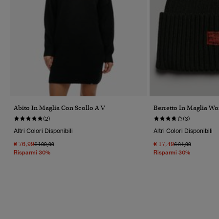
Abito In Maglia Con Scollo A V
Berretto In Maglia W
(2)
(3)
Altri Colori Disponibili
Altri Colori Disponibili
€ 76,99
€ 17,49
Prezzo Ridotto Da
A
Prezzo Ridotto Da
A
€ 109,99
€ 24,99
Risparmi 30%
Risparmi 30%