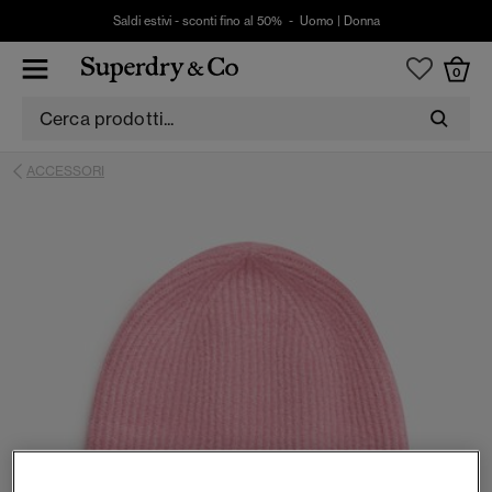
Saldi estivi - sconti fino al 50% -
Uomo
|
Donna
0
ACCESSORI