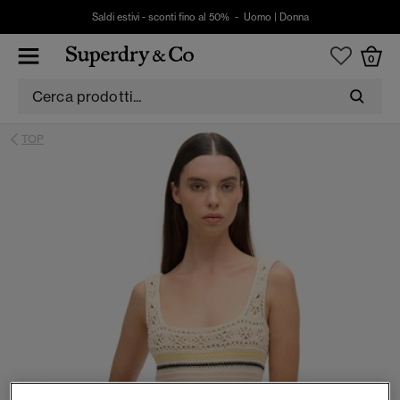
Saldi estivi - sconti fino al 50% -
Uomo
|
Donna
0
TOP