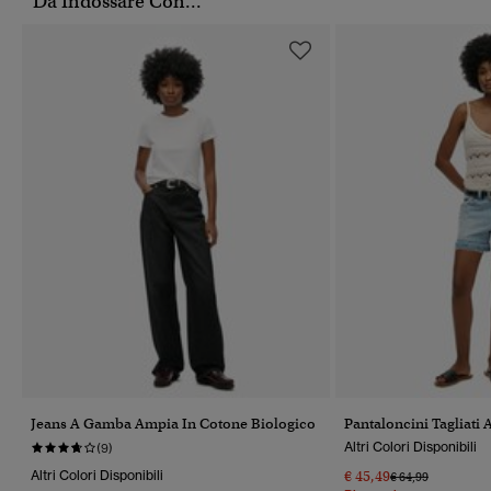
Da Indossare Con...
Jeans A Gamba Ampia In Cotone Biologico
Pantaloncini Tagliati 
Altri Colori Disponibili
(9)
Altri Colori Disponibili
€ 45,49
Prezzo Ridotto Da
A
€ 64,99