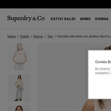
ESTIVI SALDI
UOMO
DONNA
Home
Outlet
Donna
Top
Canotta aderente con grafica Sport L
Cookie B
By clicking 
navigation, 