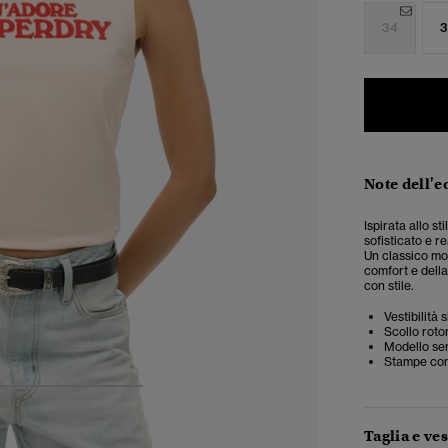
34
3
Note dell'e
Ispirata allo s
sofisticato e r
Un classico mo
comfort e della
con stile.
Vestibilità
Scollo rot
Modello se
Stampe con
4
5
6
7
Taglia e ves