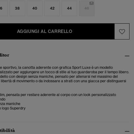
6
38
40
42
44
46
AGGIUNGI AL CARRELLO
ditor
tile sportivo, la canotta aderente con grafica Sport Luxe è un modello
ealizzato per aggiungere un tocco di stile al tuo guardaroba per il tempo libero.
dello con design senza maniche, pensato per allenarsi nel massimo del
 libertà di movimento o da indossare a strati con una giacca per distinguersi
 slim, pensata per restare aderente al corpo con un look personalizzato
ondo
nza maniche
 logo Superdry
tibilità