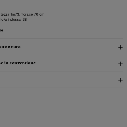
tezza 1m73. Torace 76 cm
llo/a indossa:
38
ie
ne e cura
e in conversione