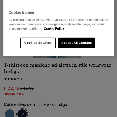
Cookie Banner
By clicking “Accept All Cookies”, you agree to the storing of cookies on
your device to enhance site navigation, analyze site usage, and assist
in our marketing efforts.
Cookie Policy
1
2
3
4
5
6
7
Cookies Settings
Accept All Cookies
T-shirt con maniche ad aletta in stile workwear
Indigo
(4)
Prezzo ridotto da
a
€ 22,49
€ 44,99
Risparmi 50%
Colore:
deep denim blue wash indigo
selezionato