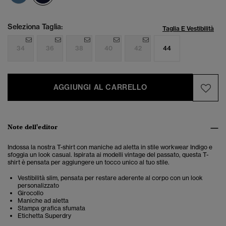
Seleziona Taglia:
Taglia E Vestibilità
34
36
38
40
42
44
AGGIUNGI AL CARRELLO
Note dell'editor
Indossa la nostra T-shirt con maniche ad aletta in stile workwear Indigo e
sfoggia un look casual. Ispirata ai modelli vintage del passato, questa T-
shirt è pensata per aggiungere un tocco unico al tuo stile.
Vestibilità slim, pensata per restare aderente al corpo con un look
personalizzato
Girocollo
Maniche ad aletta
Stampa grafica sfumata
Etichetta Superdry