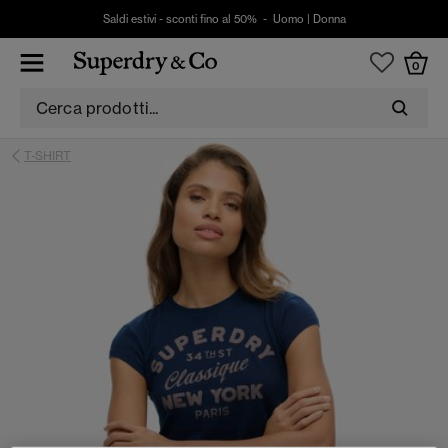
Saldi estivi - sconti fino al 50% -
Uomo
|
Donna
0
T-SHIRT