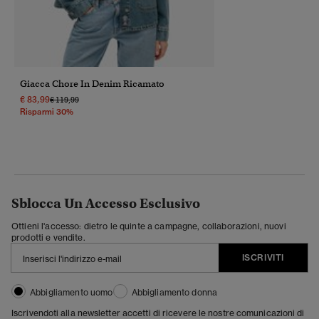
Giacca Chore In Denim Ricamato
€ 83,99
Prezzo Ridotto Da
A
€ 119,99
Risparmi 30%
Sblocca Un Accesso Esclusivo
Ottieni l'accesso: dietro le quinte a campagne, collaborazioni, nuovi
prodotti e vendite.
ISCRIVITI
Abbigliamento uomo
Abbigliamento donna
Iscrivendoti alla newsletter accetti di ricevere le nostre comunicazioni di