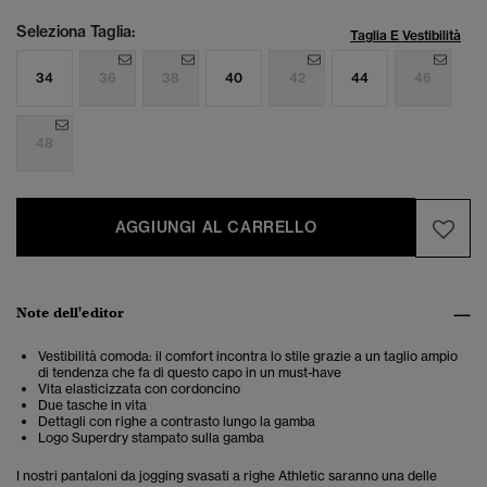
Seleziona Taglia:
Taglia E Vestibilità
34
36
38
40
42
44
46
48
AGGIUNGI AL CARRELLO
Note dell'editor
Vestibilità comoda: il comfort incontra lo stile grazie a un taglio ampio
di tendenza che fa di questo capo in un must-have
Vita elasticizzata con cordoncino
Due tasche in vita
Dettagli con righe a contrasto lungo la gamba
Logo Superdry stampato sulla gamba
I nostri pantaloni da jogging svasati a righe Athletic
saranno una delle