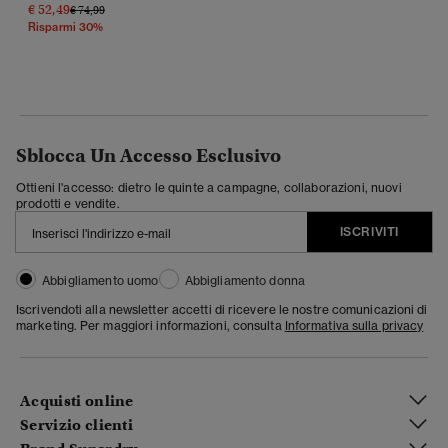
€ 52,49
Prezzo Ridotto Da
A
€ 74,99
Risparmi 30%
Sblocca Un Accesso Esclusivo
Ottieni l'accesso: dietro le quinte a campagne, collaborazioni, nuovi
prodotti e vendite.
ISCRIVITI
Abbigliamento uomo
Abbigliamento donna
Iscrivendoti alla newsletter accetti di ricevere le nostre comunicazioni di
marketing. Per maggiori informazioni, consulta
Informativa sulla privacy
Acquisti online
Servizio clienti