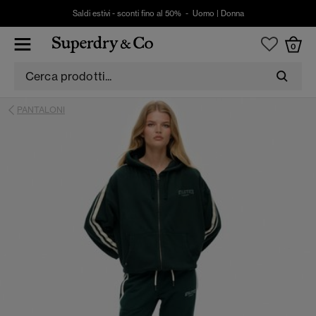
Saldi estivi - sconti fino al 50% -
Uomo
|
Donna
0
PANTALONI