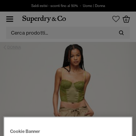
Saldi estivi - sconti fino al 50% -
Uomo
|
Donna
0
DONNA
Cookie Banner