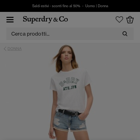
Saldi estivi - sconti fino al 50% -
Uomo
|
Donna
0
DONNA