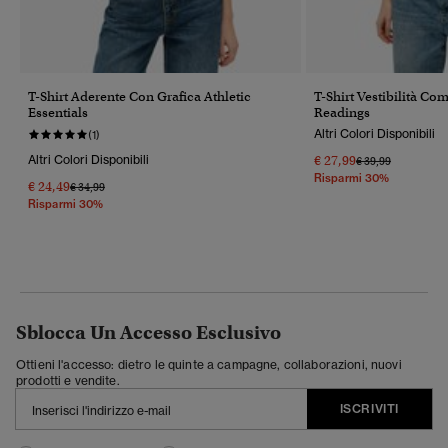
T-Shirt Aderente Con Grafica Athletic
T-Shirt Vestibilità C
Essentials
Readings
Altri Colori Disponibili
(1)
Altri Colori Disponibili
€ 27,99
Prezzo Ridotto Da
A
€ 39,99
Risparmi 30%
€ 24,49
Prezzo Ridotto Da
A
€ 34,99
Risparmi 30%
Sblocca Un Accesso Esclusivo
Ottieni l'accesso: dietro le quinte a campagne, collaborazioni, nuovi
prodotti e vendite.
ISCRIVITI