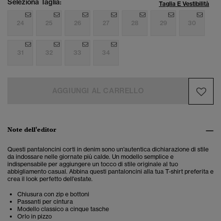
Seleziona Taglia:
Taglia E Vestibilità
24
25
26
27
28
29
30
31
32
33
34
AGGIUNGI AL CARRELLO
Note dell'editor
Questi pantaloncini corti in denim sono un'autentica dichiarazione di stile
da indossare nelle giornate più calde. Un modello semplice e
indispensabile per aggiungere un tocco di stile originale al tuo
abbigliamento casual. Abbina questi pantaloncini alla tua T-shirt preferita e
crea il look perfetto dell'estate.
Chiusura con zip e bottoni
Passanti per cintura
Modello classico a cinque tasche
Orlo in pizzo