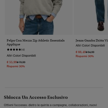
Felpa Con Mezza Zip Athletic Essentials
Jeans Gamba Dritta V
Applique
Altri Colori Disponibili
(4)
€ 66,49
Prezzo Ridotto Da
A
€ 94,99
Altri Colori Disponibili
Risparmi 30%
€ 55,99
Prezzo Ridotto Da
A
€ 79,99
Risparmi 30%
Sblocca Un Accesso Esclusivo
Ottieni l'accesso: dietro le quinte a campagne, collaborazioni, nuovi