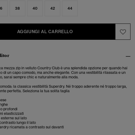
6
38
40
42
44
AGGIUNGI AL CARRELLO
ditor
ca mezza zip in velluto Country Club è una splendida opzione per quando hai
o di un capo comodo, ma anche elegante. Con una vestibilità rilassata e un
to, sarai sempre chic e naturalmente alla moda.
 comoda: la classica vestibilità Superdry. Né troppo aderente né troppo larga,
te perfetta. Seleziona la tua solita taglia
cese
unghe
lo profondi
ni elasticizzati
esterne sul lato
contrasto lungo il lato
erdry ricamata a contrasto sul davanti