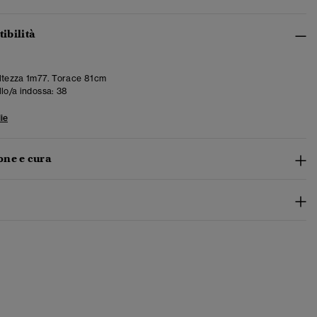
tibilità
tezza 1m77. Torace 81cm
llo/a indossa:
38
ie
ne e cura