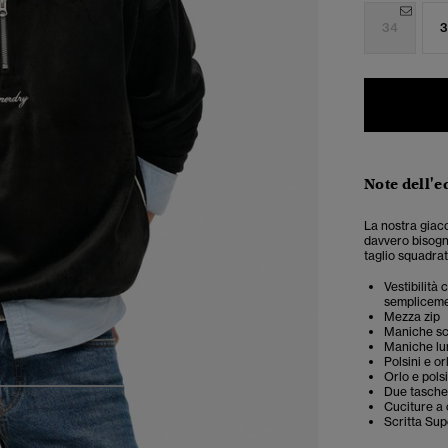
34
3
Note dell'e
La nostra giac
davvero bisogn
taglio squadra
Vestibilità
semplicemen
Mezza zip
Maniche s
Maniche l
Polsini e or
Orlo e polsi
Due tasche 
4
5
6
Cuciture a 
Scritta Sup