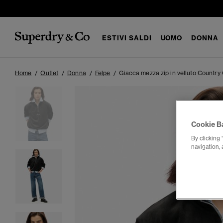
ESTIVI SALDI
UOMO
DONNA
Home
Outlet
Donna
Felpe
Giacca mezza zip in velluto Country
Cookie B
By clicking 
navigation, 