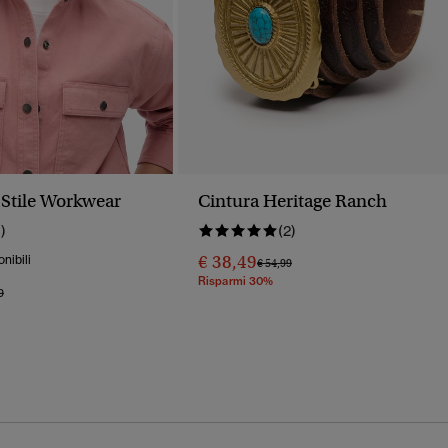
 Stile Workwear
Cintura Heritage Ranch
1)
(2)
€ 38,49
onibili
Prezzo Ridotto Da
A
€ 54,99
Risparmi 30%
o Ridotto Da
A
9