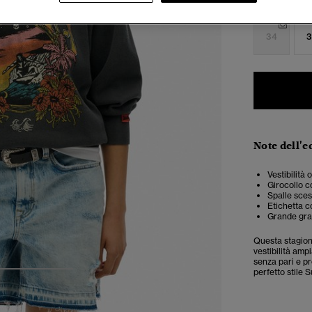
Seleziona Tag
34
3
Note dell'e
Vestibilità 
Girocollo c
Spalle sce
Etichetta co
Grande graf
Questa stagione
vestibilità amp
senza pari e pr
perfetto stile 
3
4
5