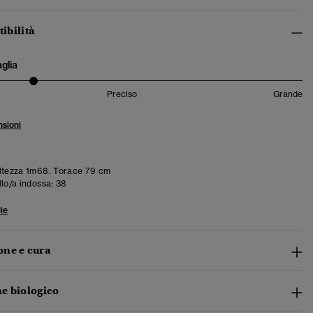
tibilità
aglia
Preciso
Grande
sioni
ltezza 1m68. Torace 79 cm
llo/a indossa:
38
ie
ne e cura
e biologico