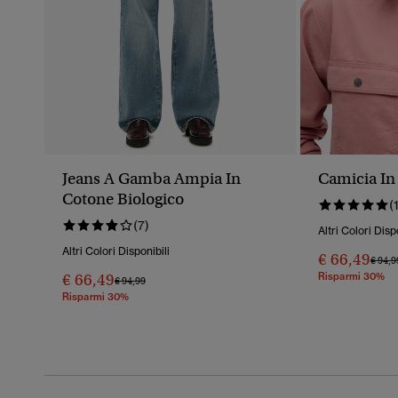
Jeans A Gamba Ampia In
Camicia In
Cotone Biologico
(
(7)
Altri Colori Disp
Altri Colori Disponibili
€ 66,49
Prezz
€ 94,9
€ 66,49
Risparmi 30%
Prezzo Ridotto Da
A
€ 94,99
Risparmi 30%