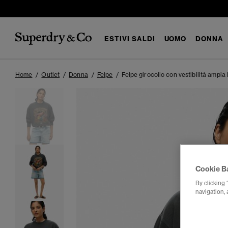
ESTIVI SALDI
UOMO
DONNA
Home
Outlet
Donna
Felpe
Felpe girocollo con vestibilità ampia
Cookie B
By clicking 
navigation, 