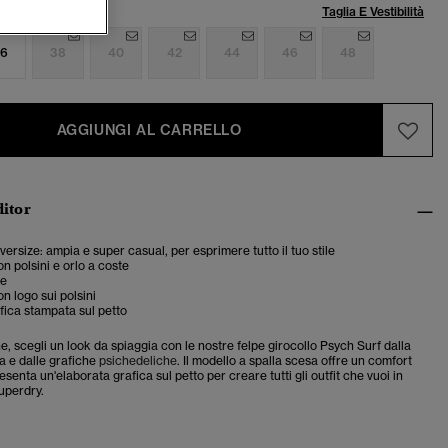
lia:
Taglia E Vestibilità
6
38
40
42
44
46
48
AGGIUNGI AL CARRELLO
ditor
oversize: ampia e super casual, per esprimere tutto il tuo stile
on polsini e orlo a coste
se
n logo sui polsini
ica stampata sul petto
, scegli un look da spiaggia con le nostre felpe girocollo Psych Surf dalla
ia e dalle grafiche
psichedeliche
. Il modello a spalla scesa offre un comfort
esenta un'elaborata grafica sul petto per creare tutti gli outfit che vuoi in
Superdry.