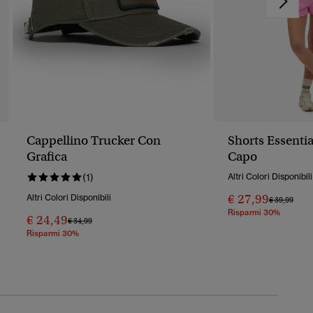
Cappellino Trucker Con
Shorts Essentia
Grafica
Capo
(1)
Altri Colori Disponibili
€ 27,99
Altri Colori Disponibili
Prezzo Rido
A
€ 39,99
Risparmi 30%
€ 24,49
Prezzo Ridotto Da
A
€ 34,99
Risparmi 30%