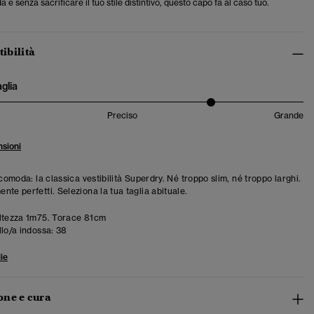
a e senza sacrificare il tuo stile distintivo, questo capo fa al caso tuo.
tibilità
aglia
Preciso
Grande
sioni
 comoda: la classica vestibilità Superdry. Né troppo slim, né troppo larghi.
te perfetti. Seleziona la tua taglia abituale.
ltezza 1m75. Torace 81cm
llo/a indossa:
38
ie
ne e cura