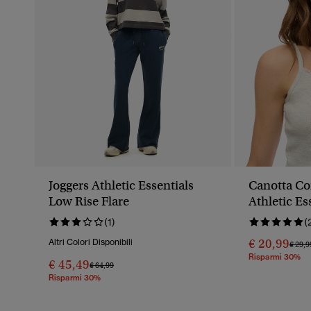
Joggers Athletic Essentials
Canotta Co
Low Rise Flare
Athletic Es
(1)
(
€ 20,99
Altri Colori Disponibili
Prezz
€ 29,9
Risparmi 30%
€ 45,49
Prezzo Ridotto Da
A
€ 64,99
Risparmi 30%