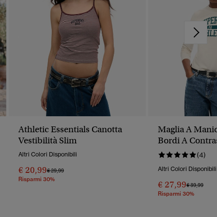
Athletic Essentials Canotta
Maglia A Mani
Vestibilità Slim
Bordi A Contras
Essentials
Altri Colori Disponibili
(4)
€ 20,99
Altri Colori Disponibili
Prezzo Ridotto Da
A
€ 29,99
Risparmi 30%
€ 27,99
Prezzo Rido
A
€ 39,99
Risparmi 30%