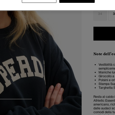
Seleziona Tag
34
3
Note dell'e
Vestibilità
semplicemen
Maniche l
Girocollo a
Polsini e or
Stampa Sup
Targhetta S
Resta al caldo 
Athletic Essent
4
5
6
americano, ric
dalle audaci scr
comodi della t