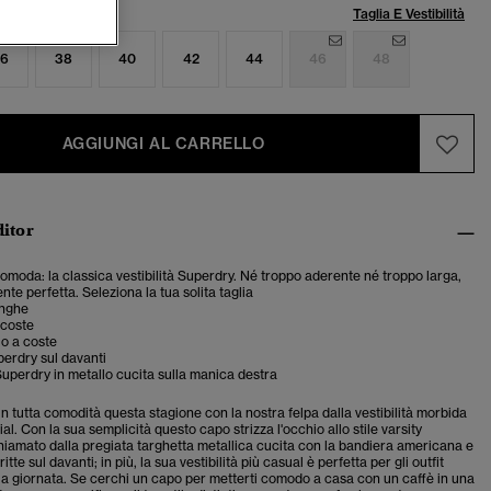
lia:
Taglia E Vestibilità
6
38
40
42
44
46
48
AGGIUNGI AL CARRELLO
ditor
 comoda: la classica vestibilità Superdry. Né troppo aderente né troppo larga,
te perfetta. Seleziona la tua solita taglia
unghe
 coste
lo a coste
erdry sul davanti
uperdry in metallo cucita sulla manica destra
in tutta comodità questa stagione con la nostra felpa dalla vestibilità morbida
ial. Con la sua semplicità questo capo strizza l'occhio allo stile varsity
hiamato dalla pregiata targhetta metallica cucita con la bandiera americana e
itte sul davanti; in più, la sua vestibilità più casual è perfetta per gli outfit
ua giornata. Se cerchi un capo per metterti comodo a casa con un caffè in una