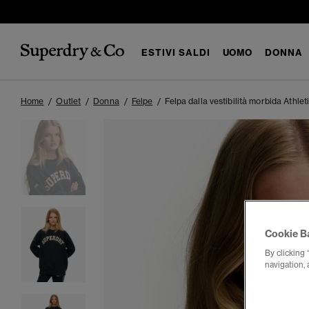
ESTIVI SALDI
UOMO
DONNA
Home
Outlet
Donna
Felpe
Felpa dalla vestibilità morbida Athlet
Cookie B
By clicking 
navigation, 