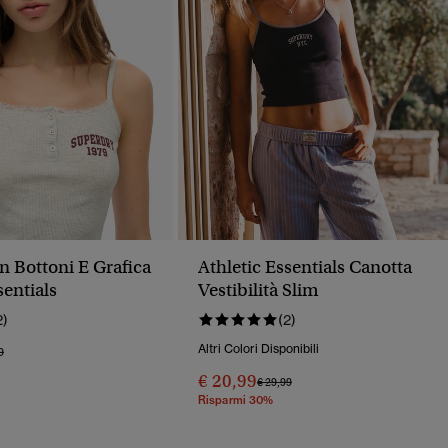
n Bottoni E Grafica
Athletic Essentials Canotta
sentials
Vestibilità Slim
2)
(2)
Altri Colori Disponibili
o Ridotto Da
A
9
€ 20,99
Prezzo Ridotto Da
A
€ 29,99
Risparmi 30%