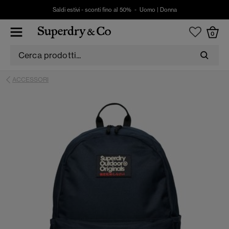
Saldi estivi - sconti fino al 50% -
Uomo
|
Donna
0
ACCESSORI