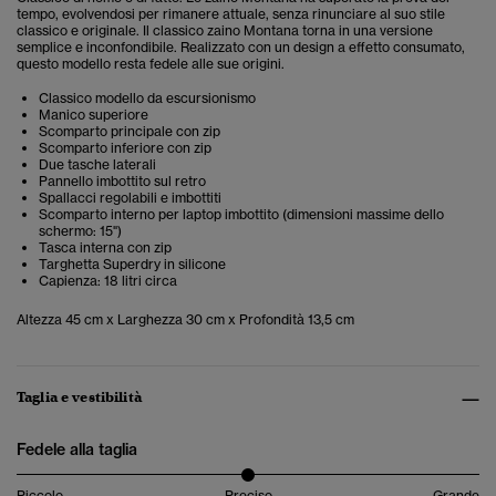
tempo, evolvendosi per rimanere attuale, senza rinunciare al suo stile
classico e originale. Il classico zaino Montana torna in una versione
semplice e inconfondibile. Realizzato con un design a effetto consumato,
questo modello resta fedele alle sue origini.
Classico modello da escursionismo
Manico superiore
Scomparto principale con zip
Scomparto inferiore con zip
Due tasche laterali
Pannello imbottito sul retro
Spallacci regolabili e imbottiti
Scomparto interno per laptop imbottito (dimensioni massime dello
schermo: 15")
Tasca interna con zip
Targhetta Superdry in silicone
Capienza: 18 litri circa
Altezza 45 cm x Larghezza 30 cm x Profondità 13,5 cm
Taglia e vestibilità
Fedele alla taglia
Piccolo
Preciso
Grande