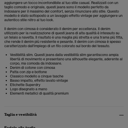
aggiungere un tocco inconfondibile al tuo stile casual. Realizzati con un
taglio comodo e originale, questi jeans sono il modello perfetto da
indossare per il massimo del comfort, senza rinunciare allo stile. Questo
modello è stato sottoposto a un lavaggio effetto vintage per aggiungere un
autentico stile rétro al tuo look.
Il denim con cimosa è considerato il denim per eccellenza. Il denim
utilizzato per la realizzazione di questi jeans di alta qualità è intessuto su
un telaio a navetta. Il risultato è una maglia più stretta e una trama più fitta,
che rende il denim più resistente e pesante. Il denim con cimosa è spesso
caratterizzato dall'impiego di un filo colorato sul bordo del tessuto.
Vestibilità slim. Questi jeans dalla vestibilità slim garantiscono ampia
libertà di movimento e presentano una silhouette elegante, aderente al
corpo, ma comoda da indossare.
Denim di cotone con cimosa
Patta con zip e bottone
Classico modello a cinque tasche
Basso impatto, effetto lavato vintage
Etichette Superdry
Logo disegnato a mano
Elementi metallici di qualità premium
Taglia e vestibilità