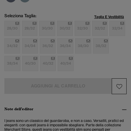
Seleziona Taglia:
Taglia E Vestibilità
28/30
28/32
30/30
30/32
32/30
32/32
32/34
34/32
34/34
36/32
36/34
38/30
38/32
38/34
40/30
40/32
40/34
AGGIUNGI AL CARRELLO
Note dell'editor
I jeans sono un classico del guardaroba, e non a caso. Versatili, pratici ed
eleganti: con questi jeans è impossibile sbagliare. Parte della collezione
Merchant Store, questi jeans con vestibilità slim sono pensati per