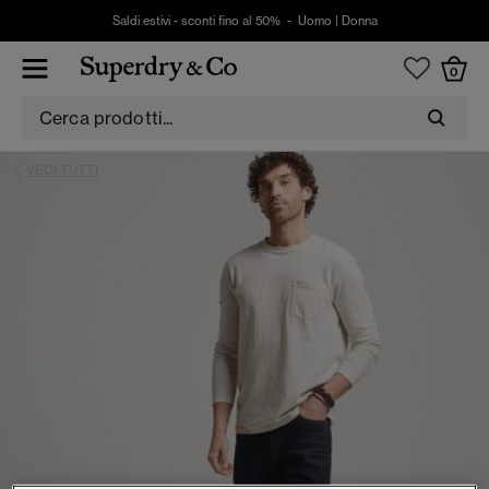
Saldi estivi - sconti fino al 50% -
Uomo
|
Donna
0
VEDI TUTTI