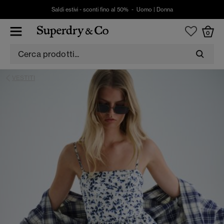
Saldi estivi - sconti fino al 50% -
Uomo
|
Donna
0
VESTITI