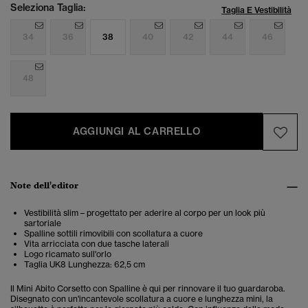
Seleziona Taglia:
Taglia E Vestibilità
34
36
38
40
42
44
46
48
AGGIUNGI AL CARRELLO
Note dell'editor
Vestibilità slim – progettato per aderire al corpo per un look più
sartoriale
Spalline sottili rimovibili con scollatura a cuore
Vita arricciata con due tasche laterali
Logo ricamato sull'orlo
Taglia UK8 Lunghezza: 62,5 cm
Il Mini Abito Corsetto con Spalline è qui per rinnovare il tuo guardaroba.
Disegnato con un'incantevole scollatura a cuore e lunghezza mini, la