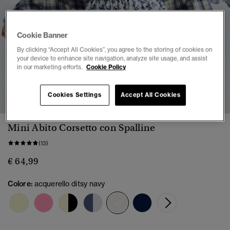
Cookie Banner
By clicking “Accept All Cookies”, you agree to the storing of cookies on
your device to enhance site navigation, analyze site usage, and assist
in our marketing efforts.
Cookie Policy
1
2
3
4
5
6
7
8
Cookies Settings
Accept All Cookies
Mini Abito Corsetto con Spalline
(13)
€ 64,99
Colore:
acquerello ditsy navy
selezionato