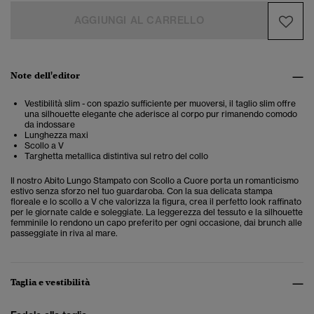
AGGIUNGI AL CARRELLO
Note dell'editor
Vestibilità slim - con spazio sufficiente per muoversi, il taglio slim offre
una silhouette elegante che aderisce al corpo pur rimanendo comodo
da indossare
Lunghezza maxi
Scollo a V
Targhetta metallica distintiva sul retro del collo
Il nostro Abito Lungo Stampato con Scollo a Cuore porta un romanticismo
estivo senza sforzo nel tuo guardaroba. Con la sua delicata stampa
floreale e lo scollo a V che valorizza la figura, crea il perfetto look raffinato
per le giornate calde e soleggiate. La leggerezza del tessuto e la silhouette
femminile lo rendono un capo preferito per ogni occasione, dai brunch alle
passeggiate in riva al mare.
Taglia e vestibilità