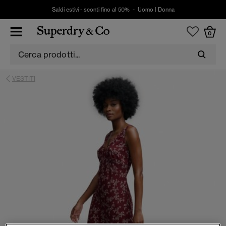
Saldi estivi - sconti fino al 50% -
Uomo
|
Donna
0
VESTITI