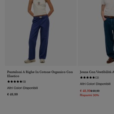
Pantaloni A Righe In Cotone Organico Con
Jeans Con Vestibilità 
Elastico
(3)
(5)
Altri Colori Disponibili
Altri Colori Disponibili
€ 48,99
Prezzo Ridotto Da
A
€ 69,99
€ 49,99
Risparmi 30%