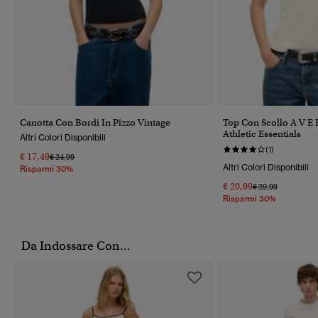
Canotta Con Bordi In Pizzo Vintage
Top Con Scollo A V E 
Athletic Essentials
Altri Colori Disponibili
(1)
€ 17,49
Prezzo Ridotto Da
A
€ 24,99
Altri Colori Disponibili
Risparmi 30%
€ 20,99
Prezzo Ridotto Da
A
€ 29,99
Risparmi 30%
Da Indossare Con...