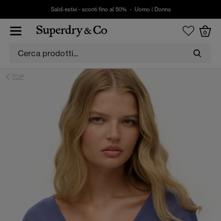
Saldi estivi - sconti fino al 50% -
Uomo
|
Donna
0
TOP