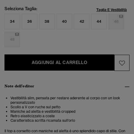
Seleziona Taglia:
Taglia E Vestibilità
34
36
38
40
42
44
46
48
AGGIUNGI AL CARRELLO
Note dell'editor
Vestibilità slim, pensata per restare aderente al corpo con un look
personalizzato
Scollo a V con ruche sul petto
Maniche ad aletta e vestibilità cropped
Retro elasticizzato a coste
Caratteristica scritta ricamata sull'orlo
Il top a corsetto con maniche ad aletta è uno splendido capo di stile. Con