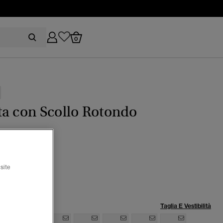
0
a con Scollo Rotondo
y sage
site
lia:
Taglia E Vestibilità