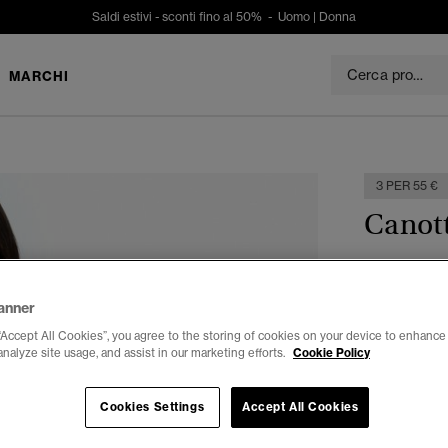
Saldi estivi - sconti fino al 50% -
Uomo
|
Donna
MARCHI
3 PER 55 €
Canott
€ 24,99
anner
Colore:
dust
“Accept All Cookies”, you agree to the storing of cookies on your device to enhance 
analyze site usage, and assist in our marketing efforts.
Cookie Policy
Cookies Settings
Accept All Cookies
Seleziona Tag