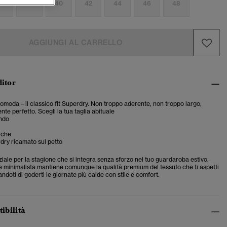
6
38
40
42
44
46
48
AGGIUNGI AL CARRELLO
ditor
 comoda – il classico fit Superdry. Non troppo aderente, non troppo largo,
te perfetto. Scegli la tua taglia abituale
ondo
iche
dry ricamato sul petto
ale per la stagione che si integra senza sforzo nel tuo guardaroba estivo.
 minimalista mantiene comunque la qualità premium del tessuto che ti aspetti
andoti di goderti le giornate più calde con stile e comfort.
tibilità