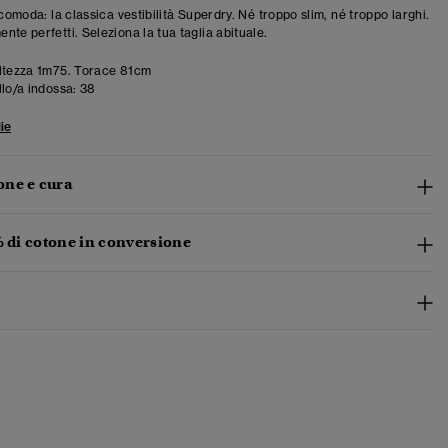
 comoda: la classica vestibilità Superdry. Né troppo slim, né troppo larghi.
te perfetti. Seleziona la tua taglia abituale.
ltezza 1m75. Torace 81cm
llo/a indossa:
38
ie
ne e cura
% di cotone in conversione