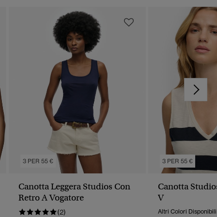
3 PER 55 €
3 PER 55 €
Canotta Leggera Studios Con
Canotta Studio
Retro A Vogatore
V
(2)
Altri Colori Disponibili