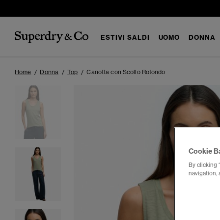
ESTIVI SALDI
UOMO
DONNA
Home
Donna
Top
Canotta con Scollo Rotondo
Cookie B
By clicking 
navigation, 