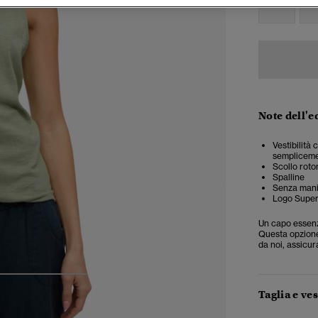
34
3
Note dell'e
Vestibilità
semplicemen
Scollo rot
Spalline
Senza man
Logo Super
Un capo essenzi
Questa opzione
da noi, assicur
4
5
6
Taglia e ves