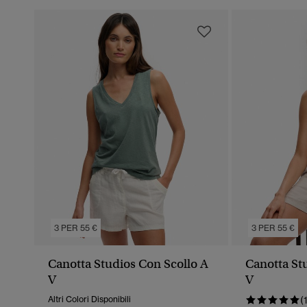
3 PER 55 €
3 PER 55 €
Canotta Studios Con Scollo A
Canotta St
V
V
Altri Colori Disponibili
(