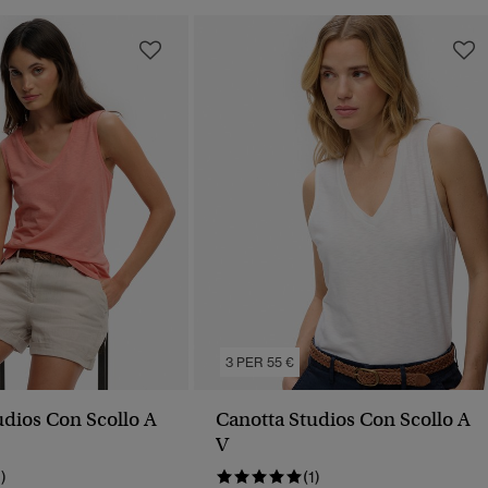
3 PER 55 €
udios Con Scollo A
Canotta Studios Con Scollo A
V
1)
(1)