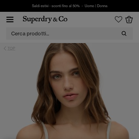
Saldi estivi - sconti fino al 50% -
Uomo
|
Donna
0
TOP