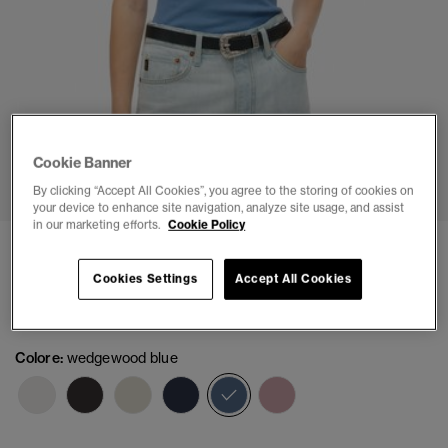
Cookie Banner
1
2
3
4
5
6
By clicking “Accept All Cookies”, you agree to the storing of cookies on
your device to enhance site navigation, analyze site usage, and assist
in our marketing efforts.
Cookie Policy
Athletic Essential Lace Trim Cami Top
Cookies Settings
Accept All Cookies
(1)
€ 24,99
Colore:
wedgewood blue
selezionato