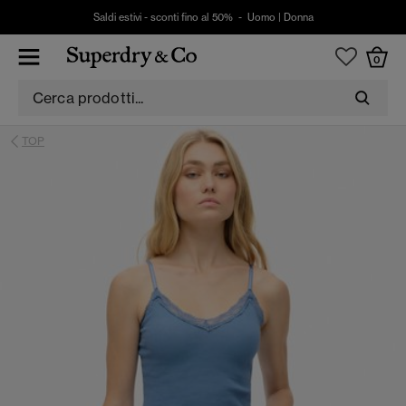
Saldi estivi - sconti fino al 50% -
Uomo
|
Donna
0
TOP