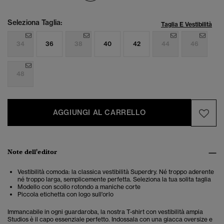
Seleziona Taglia:
Taglia E Vestibilità
34
36
38
40
42
44
46
48
AGGIUNGI AL CARRELLO
Note dell'editor
Vestibilità comoda: la classica vestibilità Superdry. Né troppo aderente
né troppo larga, semplicemente perfetta. Seleziona la tua solita taglia
Modello con scollo rotondo a maniche corte
Piccola etichetta con logo sull'orlo
Immancabile in ogni guardaroba, la nostra T-shirt con vestibilità ampia
Studios è il capo essenziale perfetto. Indossala con una giacca oversize e