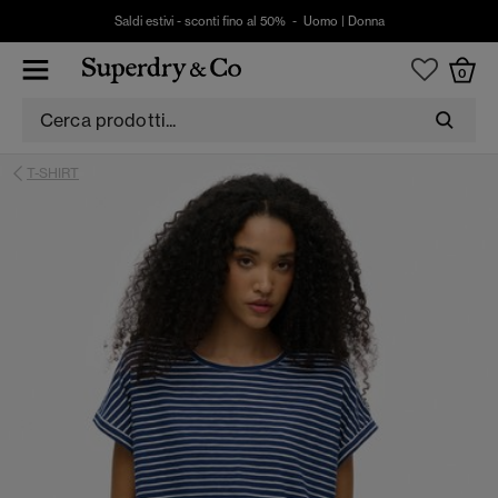
Saldi estivi - sconti fino al 50% -
Uomo
|
Donna
0
T-SHIRT