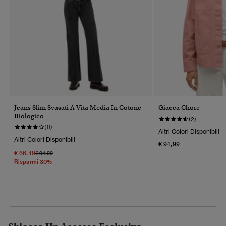
Jeans Slim Svasati A Vita Media In Cotone
Giacca Chore
Biologico
(2)
(11)
Altri Colori Disponibili
Altri Colori Disponibili
€ 94,99
€ 66,49
Prezzo Ridotto Da
A
€ 94,99
Risparmi 30%