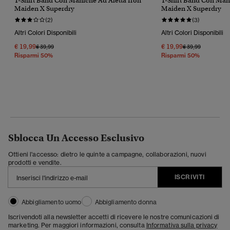
T-Shirt Band Con Maniche Ad Aletta Iron
T-Shirt Band Con Mani
Maiden X Superdry
Maiden X Superdry
(2)
(3)
Altri Colori Disponibili
Altri Colori Disponibili
€ 19,99
€ 19,99
Prezzo Ridotto Da
A
Prezzo Ridotto Da
A
€ 39,99
€ 39,99
Risparmi 50%
Risparmi 50%
Sblocca Un Accesso Esclusivo
Ottieni l'accesso: dietro le quinte a campagne, collaborazioni, nuovi
prodotti e vendite.
ISCRIVITI
Abbigliamento uomo
Abbigliamento donna
Iscrivendoti alla newsletter accetti di ricevere le nostre comunicazioni di
marketing. Per maggiori informazioni, consulta
Informativa sulla privacy