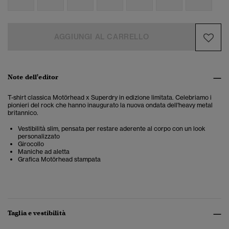
AGGIUNGI AL CARRELLO
Note dell'editor
T-shirt classica Motörhead x Superdry in edizione limitata. Celebriamo i
pionieri del rock che hanno inaugurato la nuova ondata dell'heavy metal
britannico.
Vestibilità slim, pensata per restare aderente al corpo con un look
personalizzato
Girocollo
Maniche ad aletta
Grafica Motörhead stampata
Taglia e vestibilità