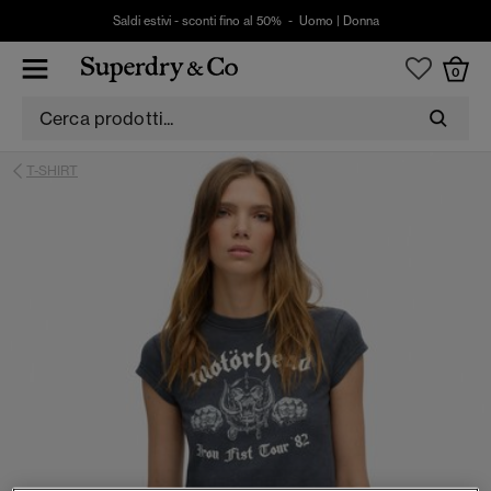
Saldi estivi - sconti fino al 50% -
Uomo
|
Donna
0
T-SHIRT