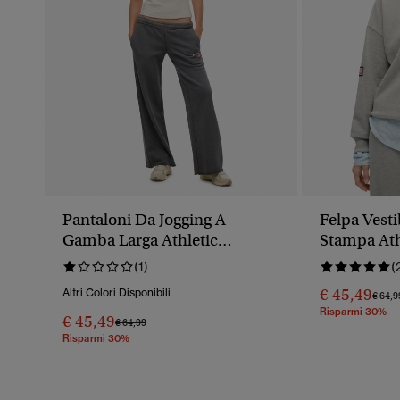
Pantaloni Da Jogging A
Felpa Vest
Gamba Larga Athletic
Stampa Ath
Essentials
(1)
(
€ 45,49
Altri Colori Disponibili
Prezz
€ 64,9
Risparmi 30%
€ 45,49
Prezzo Ridotto Da
A
€ 64,99
Risparmi 30%