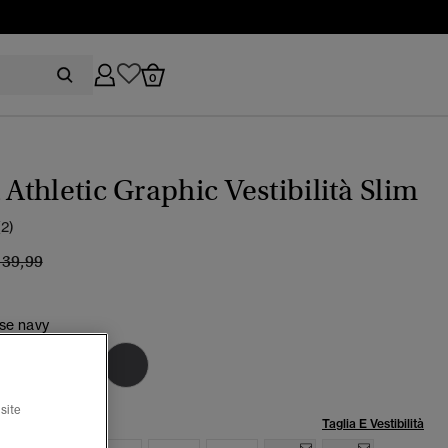
0
t Athletic Graphic Vestibilità Slim
(2)
rezzo ridotto da
a
 39,99
pse navy
zionato
site
lia:
Taglia E Vestibilità