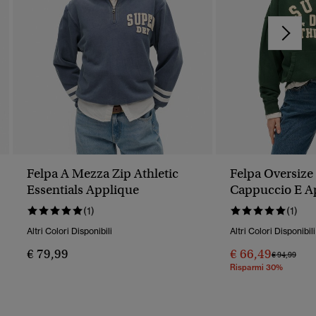
Felpa A Mezza Zip Athletic
Felpa Oversize
Essentials Applique
Cappuccio E A
Athletic Essent
(1)
(1)
Altri Colori Disponibili
Altri Colori Disponibili
€ 79,99
€ 66,49
Prezzo Rido
A
€ 94,99
Risparmi 30%