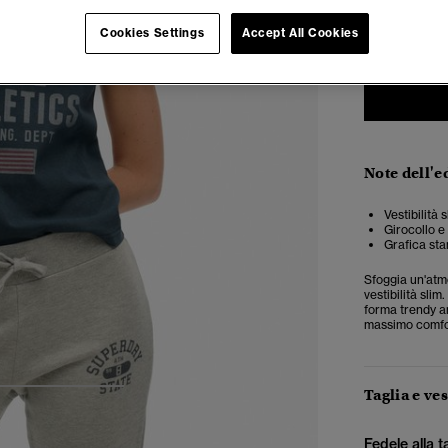
34
3
Cookies Settings
Accept All Cookies
Note dell'e
Vestibilità 
Girocollo e
Grafica sta
Sfoggia un'atmo
vestibilità sli
forma trendy an
massimo comfo
Taglia e ves
4
5
6
Fedele alla t