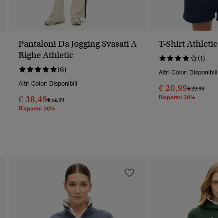
Pantaloni Da Jogging Svasati A
T-Shirt Athleti
Righe Athletic
(1)
(6)
Altri Colori Disponibili
Altri Colori Disponibili
€ 20,99
Prezzo Rido
A
€ 29,99
€ 38,49
Risparmi 30%
Prezzo Ridotto Da
A
€ 54,99
Risparmi 30%