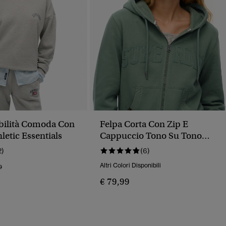
ibilità Comoda Con
Felpa Corta Con Zip E
letic Essentials
Cappuccio Tono Su Tono
Athletic Essentials
2)
(6)
Altri Colori Disponibili
o Ridotto Da
A
9
€ 79,99