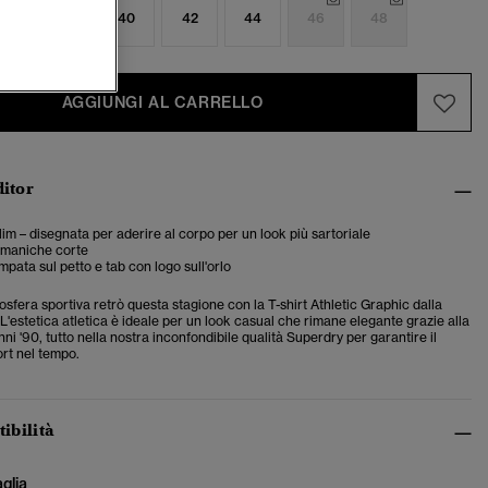
6
38
40
42
44
46
48
AGGIUNGI AL CARRELLO
ditor
slim – disegnata per aderire al corpo per un look più sartoriale
 maniche corte
mpata sul petto e tab con logo sull'orlo
sfera sportiva retrò questa stagione con la T-shirt Athletic Graphic dalla
m. L'estetica atletica è ideale per un look casual che rimane elegante grazie alla
ni '90, tutto nella nostra inconfondibile qualità Superdry per garantire il
rt nel tempo.
tibilità
aglia