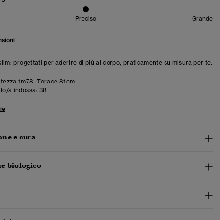
Preciso
Grande
sioni
 slim: progettati per aderire di più al corpo, praticamente su misura per te.
ltezza 1m78. Torace 81cm
llo/a indossa:
38
ie
ne e cura
e biologico