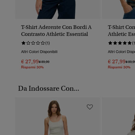
T-Shirt Aderente Con Bordi A
T-Shirt Co
Contrasto Athletic Essential
Athletic Es
(1)
(
Altri Colori Disponibili
Altri Colori Disp
€ 27,99
€ 27,99
Prezzo Ridotto Da
A
Prezz
€ 39,99
€ 39,9
Risparmi 30%
Risparmi 30%
Da Indossare Con...