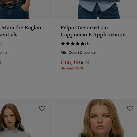
n Maniche Raglan
Felpa Oversize Con
sentials
Cappuccio E Applicazione
Athletic Essentials
1)
(1)
onibili
Altri Colori Disponibili
€ 66,49
o Ridotto Da
A
Prezzo Ridotto Da
A
9
€ 94,99
Risparmi 30%