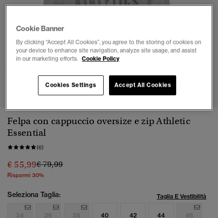
Cookie Banner
By clicking “Accept All Cookies”, you agree to the storing of cookies on
your device to enhance site navigation, analyze site usage, and assist
in our marketing efforts.
Cookie Policy
1
2
3
4
5
6
7
Cookies Settings
Accept All Cookies
Felpa con cappuccio oversize e zip Athletic
Essential
(6)
Prezzo ridotto da
a
€ 55,99
€ 79,99
Risparmi 30%
Seleziona Taglia:
Taglia E Vestibilità
34
36
38
40
42
44
46