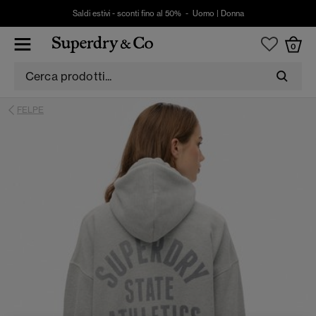
Saldi estivi - sconti fino al 50% -
Uomo
|
Donna
0
FELPE