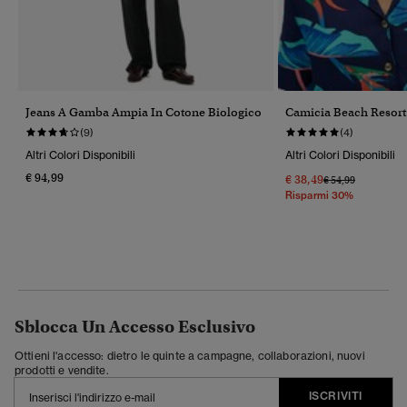
Jeans A Gamba Ampia In Cotone Biologico
Camicia Beach Resort
(9)
(4)
Altri Colori Disponibili
Altri Colori Disponibili
€ 94,99
€ 38,49
Prezzo Ridotto Da
A
€ 54,99
Risparmi 30%
Sblocca Un Accesso Esclusivo
Ottieni l'accesso: dietro le quinte a campagne, collaborazioni, nuovi
prodotti e vendite.
ISCRIVITI