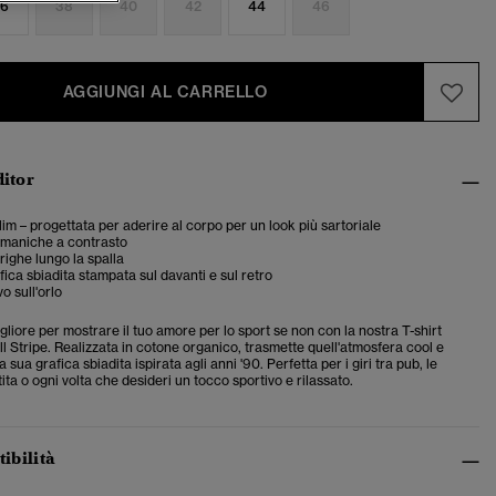
6
38
40
42
44
46
AGGIUNGI AL CARRELLO
ditor
slim – progettata per aderire al corpo per un look più sartoriale
 maniche a contrasto
righe lungo la spalla
ica sbiadita stampata sul davanti e sul retro
vo sull'orlo
iore per mostrare il tuo amore per lo sport se non con la nostra T-shirt
ll Stripe. Realizzata in cotone organico, trasmette quell'atmosfera cool e
a sua grafica sbiadita ispirata agli anni '90. Perfetta per i giri tra pub, le
tita o ogni volta che desideri un tocco sportivo e rilassato.
tibilità