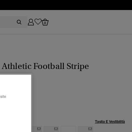
0
t Athletic Football Stripe
co Inghilterra
site
zionato
lia:
Taglia E Vestibilità