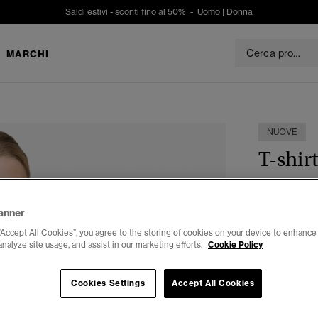
Saldi estivi - sconti fino al 50% -
Uomo
|
Donna
MARCHI
NUOVE
T-shir
€ 39,99
anner
Colore:
Bian
“Accept All Cookies”, you agree to the storing of cookies on your device to enhance 
sele
analyze site usage, and assist in our marketing efforts.
Cookie Policy
Cookies Settings
Accept All Cookies
Seleziona Tag