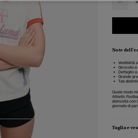
34
3
Note dell'e
Vestibilità 
Girocollo e
Dettaglio a 
Grande graf
Tab distinti
Quale modo migl
Athletic Footba
disinvolta con l
giornate di par
3
4
5
Taglia e ves