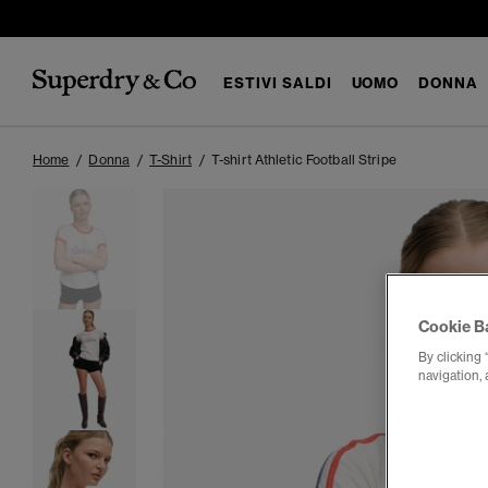
ESTIVI SALDI
UOMO
DONNA
Home
Donna
T-Shirt
T-shirt Athletic Football Stripe
Cookie B
By clicking 
navigation, 