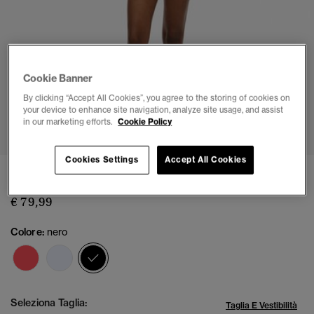
Cookie Banner
By clicking “Accept All Cookies”, you agree to the storing of cookies on
your device to enhance site navigation, analyze site usage, and assist
1
2
3
4
5
in our marketing efforts.
Cookie Policy
Cookies Settings
Accept All Cookies
Pantaloncini in lino
€ 79,99
Colore:
nero
selezionato
Seleziona Taglia:
Taglia E Vestibilità