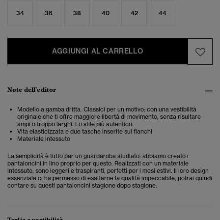
34
36
38
40
42
44
AGGIUNGI AL CARRELLO
Note dell'editor
Modello a gamba dritta. Classici per un motivo: con una vestibilità
originale che ti offre maggiore libertà di movimento, senza risultare
ampi o troppo larghi. Lo stile più autentico.
Vita elasticizzata e due tasche inserite sui fianchi
Materiale intessuto
La semplicità è tutto per un guardaroba studiato: abbiamo creato i
pantaloncini in lino proprio per questo. Realizzati con un materiale
intessuto, sono leggeri e traspiranti, perfetti per i mesi estivi. Il loro design
essenziale ci ha permesso di esaltarne la qualità impeccabile, potrai quindi
contare su questi pantaloncini stagione dopo stagione.
Taglia e vestibilità