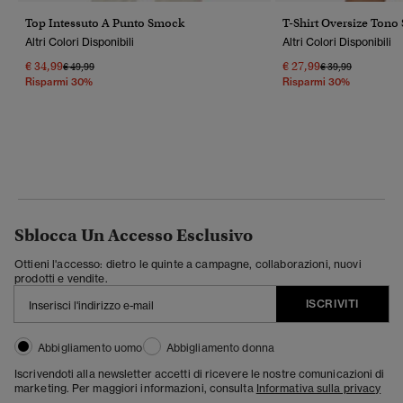
Top Intessuto A Punto Smock
T-Shirt Oversize Tono 
Altri Colori Disponibili
Altri Colori Disponibili
€ 34,99
€ 27,99
Prezzo Ridotto Da
A
Prezzo Ridotto Da
A
€ 49,99
€ 39,99
Risparmi 30%
Risparmi 30%
Sblocca Un Accesso Esclusivo
Ottieni l'accesso: dietro le quinte a campagne, collaborazioni, nuovi
prodotti e vendite.
ISCRIVITI
Abbigliamento uomo
Abbigliamento donna
Iscrivendoti alla newsletter accetti di ricevere le nostre comunicazioni di
marketing. Per maggiori informazioni, consulta
Informativa sulla privacy