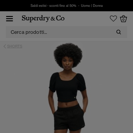
Saldi estivi - sconti fino al 50% -
Uomo
|
Donna
0
SHORTS