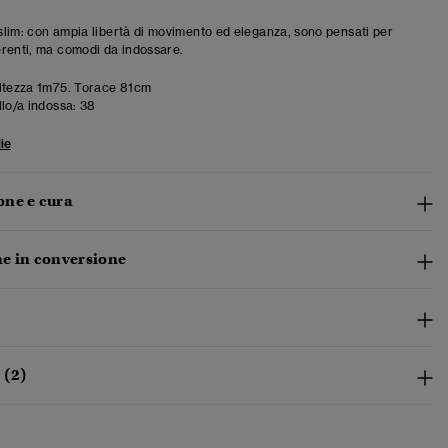
à slim: con ampia libertà di movimento ed eleganza, sono pensati per
renti, ma comodi da indossare.
ltezza 1m75. Torace 81cm
llo/a indossa:
38
ie
ne e cura
e in conversione
 (2)