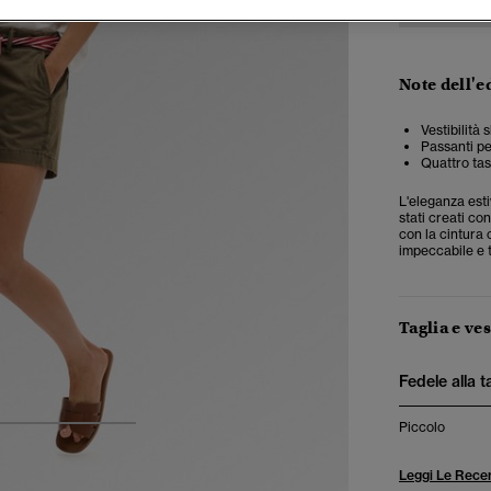
Note dell'e
Vestibilità 
Passanti pe
Quattro tas
L'eleganza esti
stati creati con
con la cintura 
impeccabile e ti
Taglia e ves
Fedele alla t
Piccolo
4
5
6
Leggi Le Recen