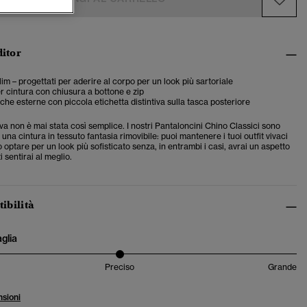
ditor
slim – progettati per aderire al corpo per un look più sartoriale
r cintura con chiusura a bottone e zip
che esterne con piccola etichetta distintiva sulla tasca posteriore
va non è mai stata così semplice. I nostri Pantaloncini Chino Classici sono
 una cintura in tessuto fantasia rimovibile: puoi mantenere i tuoi outfit vivaci
o optare per un look più sofisticato senza, in entrambi i casi, avrai un aspetto
 sentirai al meglio.
tibilità
aglia
Preciso
Grande
sioni