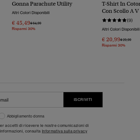
Gonna Parachute Utility
T-Shirt In Coto
Con Scollo A V
Altri Colori Disponibili
Essential
(9)
€ 45,49
Prezzo Ridotto Da
A
€ 64,99
Risparmi 30%
Altri Colori Disponibili
€ 20,99
Prezzo Rido
A
€ 29,99
Risparmi 30%
ISCRIVITI
Abbigliamento donna
ter accetti di ricevere le nostre comunicazioni di
informazioni, consulta
Informativa sulla privacy