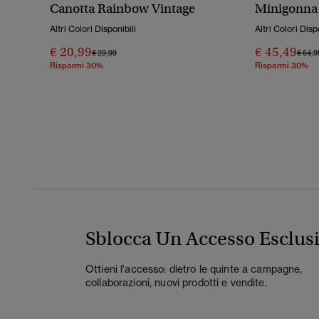
Canotta Rainbow Vintage
Minigonna
Altri Colori Disponibili
Altri Colori Disp
€ 20,99
€ 45,49
Prezzo Ridotto Da
A
Prezz
€ 29,99
€ 64,9
Risparmi 30%
Risparmi 30%
Sblocca Un Accesso Esclus
Ottieni l'accesso: dietro le quinte a campagne,
collaborazioni, nuovi prodotti e vendite.