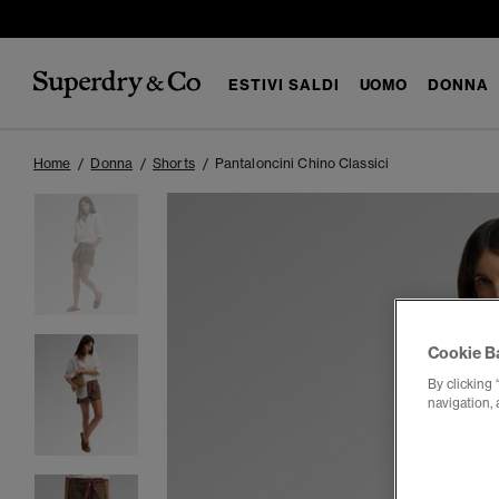
ESTIVI SALDI
UOMO
DONNA
Home
Donna
Shorts
Pantaloncini Chino Classici
Cookie B
By clicking 
navigation, 