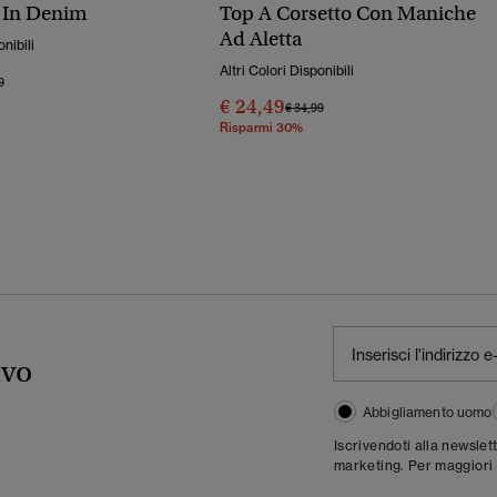
 In Denim
Top A Corsetto Con Maniche
Ad Aletta
onibili
Altri Colori Disponibili
o Ridotto Da
A
9
€ 24,49
Prezzo Ridotto Da
A
€ 34,99
Risparmi 30%
ivo
Abbigliamento uomo
Iscrivendoti alla newslet
marketing. Per maggiori 