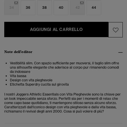
34
36
38
40
42
44
AGGIUNGI AL CARRELLO
Note dell'editor
Vestibilità slim. Con spazio sufficiente per muoversi, il taglio slim offre
una silhouette elegante che aderisce al corpo pur rimanendo comodi
da indossare
Vita bassa
Design con vita pieghevole
Etichetta Superdry cucita sul girovita
I nostri Joggers Athletic Essentials con Vita Pieghevole sono la chiave per
un look impeccabile senza sforzo. Perfetti sia per i momenti di relax che
come capo base quotidiano, ti mantengono stiloso senza alcuno sforzo.
Caratterizzati dall'iconico design con vita pieghevole e dalla vita bassa,
richiamano il revival degli anni 2000. Cosa si può volere di più?