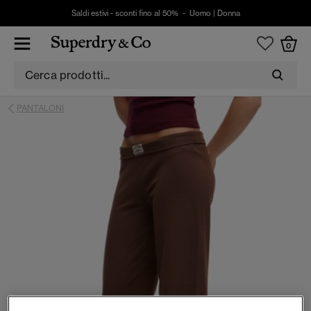
Saldi estivi - sconti fino al 50% -
Uomo
|
Donna
0
PANTALONI