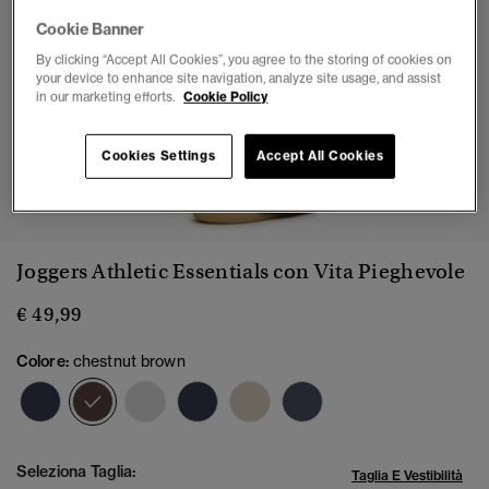
Cookie Banner
By clicking “Accept All Cookies”, you agree to the storing of cookies on
your device to enhance site navigation, analyze site usage, and assist
in our marketing efforts.
Cookie Policy
Cookies Settings
Accept All Cookies
1
2
3
4
5
6
7
8
Joggers Athletic Essentials con Vita Pieghevole
€ 49,99
Colore:
chestnut brown
selezionato
Seleziona Taglia:
Taglia E Vestibilità