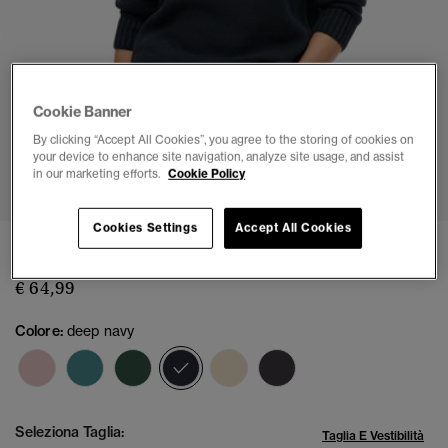
Cookie Banner
By clicking “Accept All Cookies”, you agree to the storing of cookies on
your device to enhance site navigation, analyze site usage, and assist
1
2
3
4
5
6
in our marketing efforts.
Cookie Policy
Cookies Settings
Accept All Cookies
Maglione Girocollo Morbido a Maglia
€ 64,99
Colore:
deep navy
selezionato
Seleziona Taglia:
Taglia E Vestibilità