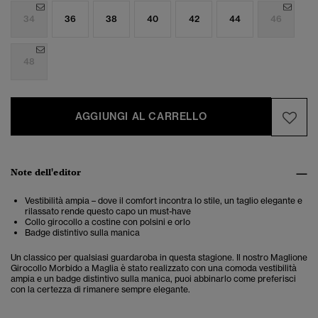
34
36
38
40
42
44
46
48
AGGIUNGI AL CARRELLO
Note dell'editor
Vestibilità ampia – dove il comfort incontra lo stile, un taglio elegante e
rilassato rende questo capo un must-have
Collo girocollo a costine con polsini e orlo
Badge distintivo sulla manica
Un classico per qualsiasi guardaroba in questa stagione. Il nostro Maglione
Girocollo Morbido a Maglia è stato realizzato con una comoda vestibilità
ampia e un badge distintivo sulla manica, puoi abbinarlo come preferisci
con la certezza di rimanere sempre elegante.