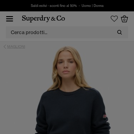
Saldi estivi - sconti fino al 50% -
Uomo
|
Donna
0
MAGLIONI