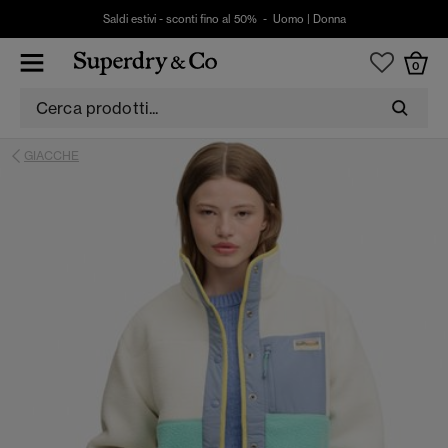
Saldi estivi - sconti fino al 50% -
Uomo
|
Donna
0
GIACCHE