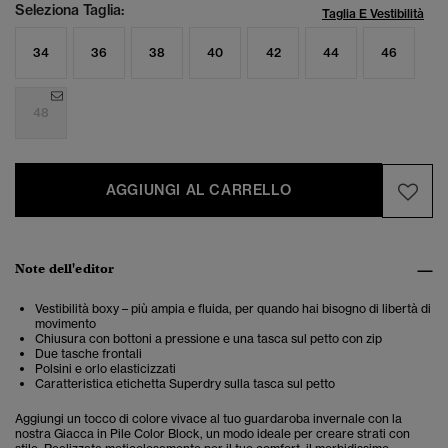
Seleziona Taglia:
Taglia E Vestibilità
34
36
38
40
42
44
46
48
AGGIUNGI AL CARRELLO
Note dell'editor
Vestibilità boxy – più ampia e fluida, per quando hai bisogno di libertà di
movimento
Chiusura con bottoni a pressione e una tasca sul petto con zip
Due tasche frontali
Polsini e orlo elasticizzati
Caratteristica etichetta Superdry sulla tasca sul petto
Aggiungi un tocco di colore vivace al tuo guardaroba invernale con la
nostra Giacca in Pile Color Block, un modo ideale per creare strati con