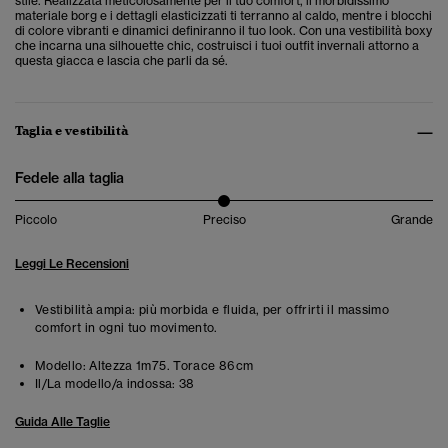
stile. Realizzata meticolosamente per il tuo comfort, il morbidissimo
materiale borg e i dettagli elasticizzati ti terranno al caldo, mentre i blocchi
di colore vibranti e dinamici definiranno il tuo look. Con una vestibilità boxy
che incarna una silhouette chic, costruisci i tuoi outfit invernali attorno a
questa giacca e lascia che parli da sé.
Taglia e vestibilità
Fedele alla taglia
Piccolo
Preciso
Grande
Leggi Le Recensioni
Vestibilità ampia: più morbida e fluida, per offrirti il massimo
comfort in ogni tuo movimento.
Modello:
Altezza 1m75. Torace 86cm
Il/La modello/a indossa:
38
Guida Alle Taglie