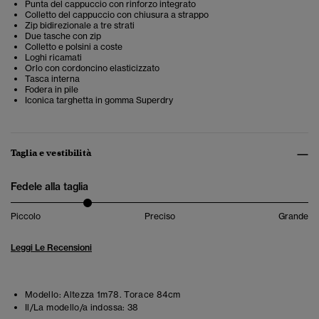
Punta del cappuccio con rinforzo integrato
Colletto del cappuccio con chiusura a strappo
Zip bidirezionale a tre strati
Due tasche con zip
Colletto e polsini a coste
Loghi ricamati
Orlo con cordoncino elasticizzato
Tasca interna
Fodera in pile
Iconica targhetta in gomma Superdry
Taglia e vestibilità
Fedele alla taglia
Piccolo
Preciso
Grande
Leggi Le Recensioni
Modello:
Altezza 1m78. Torace 84cm
Il/La modello/a indossa:
38