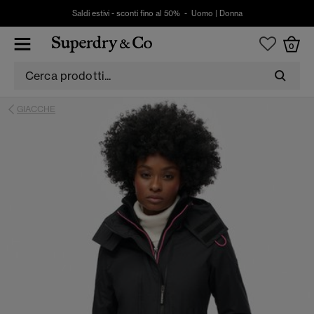
Saldi estivi - sconti fino al 50% -
Uomo
|
Donna
0
GIACCHE