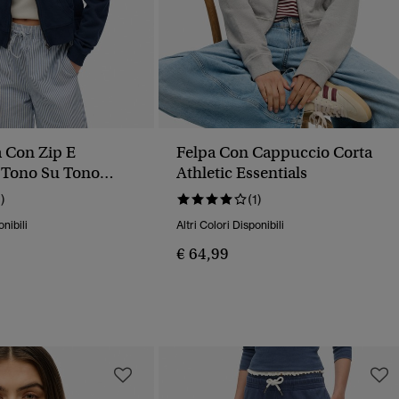
a Con Zip E
Felpa Con Cappuccio Corta
 Tono Su Tono
Athletic Essentials
sentials
1)
(1)
onibili
Altri Colori Disponibili
€ 64,99