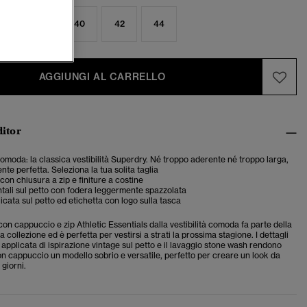
6
38
40
42
44
AGGIUNGI AL CARRELLO
ditor
 comoda: la classica vestibilità Superdry. Né troppo aderente né troppo larga,
te perfetta. Seleziona la tua solita taglia
on chiusura a zip e finiture a costine
tali sul petto con fodera leggermente spazzolata
licata sul petto ed etichetta con logo sulla tasca
con cappuccio e zip Athletic Essentials dalla vestibilità comoda fa parte della
a collezione ed è perfetta per vestirsi a strati la prossima stagione. I dettagli
 applicata di ispirazione vintage sul petto e il lavaggio stone wash rendono
on cappuccio un modello sobrio e versatile, perfetto per creare un look da
 giorni.