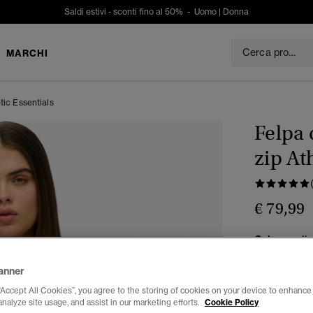
Saldi estivi - sconti fino al 50% -
Uomo
|
Donna
MARCHI
tic Essentials
Felpa 
zip At
€ 79,99
Colore:
ecli
sele
anner
“Accept All Cookies”, you agree to the storing of cookies on your device to enhance 
analyze site usage, and assist in our marketing efforts.
Cookie Policy
Seleziona Tag