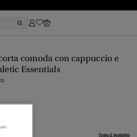
0
corta comoda con cappuccio e
hletic Essentials
(2)
pse navy
zionato
site
lia:
Taglia E Vestibilità