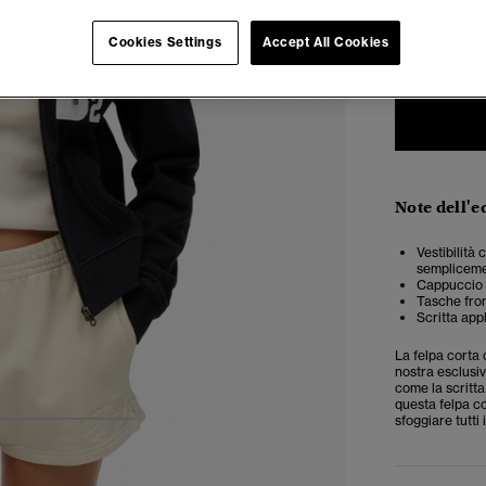
34
3
Cookies Settings
Accept All Cookies
Note dell'e
Vestibilità
semplicemen
Cappuccio c
Tasche fron
Scritta app
La felpa corta 
nostra esclusiv
come la scritta
questa felpa c
sfoggiare tutti i
4
5
6