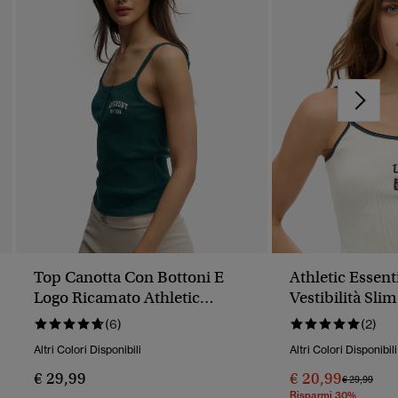
Top Canotta Con Bottoni E
Athletic Essent
Logo Ricamato Athletic
Vestibilità Slim
Essentials
(6)
(2)
Altri Colori Disponibili
Altri Colori Disponibili
€ 29,99
€ 20,99
Prezzo Rido
A
€ 29,99
Risparmi 30%