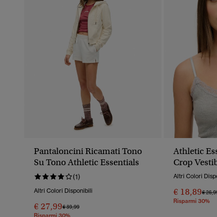
Pantaloncini Ricamati Tono
Athletic Es
Su Tono Athletic Essentials
Crop Vestib
(1)
Altri Colori Disp
€ 18,89
Altri Colori Disponibili
Prezz
€ 26,9
Risparmi 30%
€ 27,99
Prezzo Ridotto Da
A
€ 39,99
Risparmi 30%