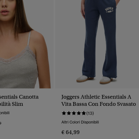
sentials Canotta
Joggers Athletic Essentials A
ilità Slim
Vita Bassa Con Fondo Svasato
onibili
(13)
Altri Colori Disponibili
o Ridotto Da
A
9
€ 64,99