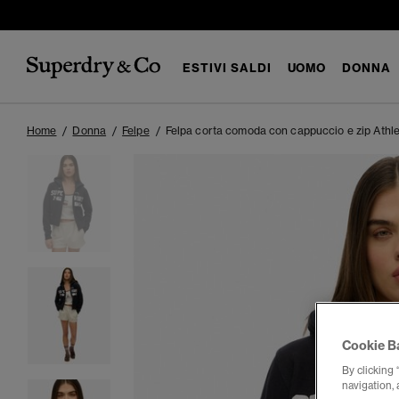
ESTIVI SALDI
UOMO
DONNA
Home
Donna
Felpe
Felpa corta comoda con cappuccio e zip Athle
Cookie B
By clicking 
navigation, 