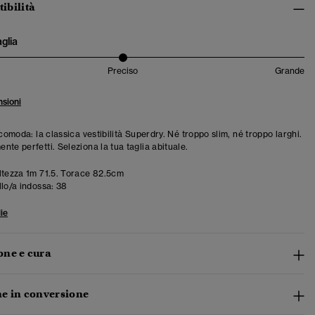
tibilità
aglia
Preciso
Grande
sioni
 comoda: la classica vestibilità Superdry. Né troppo slim, né troppo larghi.
te perfetti. Seleziona la tua taglia abituale.
tezza 1m 71.5. Torace 82.5cm
llo/a indossa:
38
ie
ne e cura
e in conversione