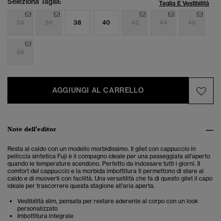
Seleziona Taglia:
Taglia E Vestibilità
34
36
38
40
42
44
46
48
AGGIUNGI AL CARRELLO
Note dell'editor
Resta al caldo con un modello morbidissimo. Il
gilet con cappuccio in
pelliccia sintetica Fuji
è il compagno ideale per una passeggiata all'aperto
quando le temperature scendono. Perfetto da indossare tutti i giorni. Il
comfort del cappuccio e la morbida imbottitura ti permettono di stare al
caldo e di muoverti con facilità. Una versatilità che fa di questo gilet il capo
ideale per trascorrere questa stagione all'aria aperta.
Vestibilità slim, pensata per restare aderente al corpo con un look
personalizzato
Imbottitura integrale