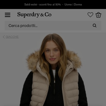
Saldi estivi - sconti fino al 50% -
Uomo
|
Donna
0
GIACCHE