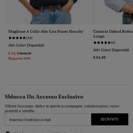
Maglione A Collo Alto Con Punto Slouchy
Camicia Oxford Butt
Lunga
(28)
(6)
Altri Colori Disponibili
Altri Colori Disponibili
€ 34,99
Prezzo Ridotto Da
A
€ 69,99
€ 64,99
Risparmi 50%
Sblocca Un Accesso Esclusivo
Ottieni l'accesso: dietro le quinte a campagne, collaborazioni, nuovi
prodotti e vendite.
ISCRIVITI