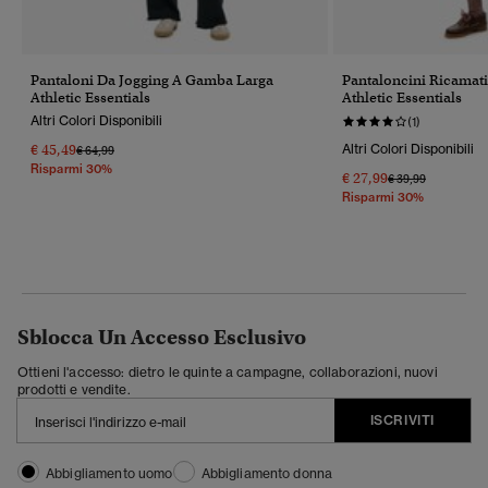
Pantaloni Da Jogging A Gamba Larga
Pantaloncini Ricamat
Athletic Essentials
Athletic Essentials
Altri Colori Disponibili
(1)
€ 45,49
Altri Colori Disponibili
Prezzo Ridotto Da
A
€ 64,99
Risparmi 30%
€ 27,99
Prezzo Ridotto Da
A
€ 39,99
Risparmi 30%
Sblocca Un Accesso Esclusivo
Ottieni l'accesso: dietro le quinte a campagne, collaborazioni, nuovi
prodotti e vendite.
ISCRIVITI
Abbigliamento uomo
Abbigliamento donna