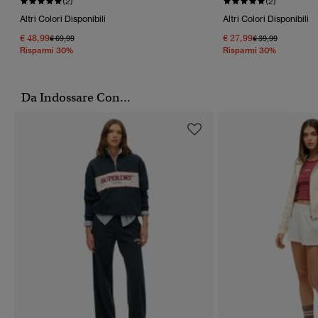
(2)
(2)
Altri Colori Disponibili
Altri Colori Disponibili
€ 48,99
€ 27,99
Prezzo Ridotto Da
A
Prezzo Ridotto Da
A
€ 69,99
€ 39,99
Risparmi 30%
Risparmi 30%
Da Indossare Con...