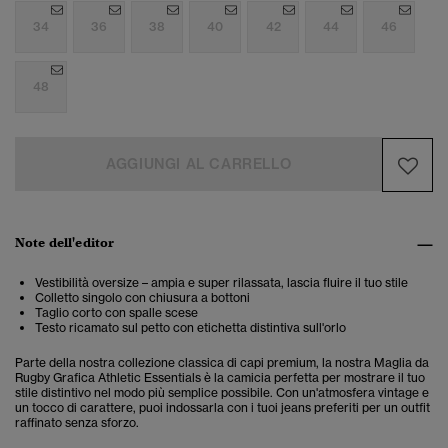
34
36
38
40
42
44
46
48
AGGIUNGI AL CARRELLO
Note dell'editor
Vestibilità oversize – ampia e super rilassata, lascia fluire il tuo stile
Colletto singolo con chiusura a bottoni
Taglio corto con spalle scese
Testo ricamato sul petto con etichetta distintiva sull'orlo
Parte della nostra collezione classica di capi premium, la nostra Maglia da
Rugby Grafica Athletic Essentials è la camicia perfetta per mostrare il tuo
stile distintivo nel modo più semplice possibile. Con un'atmosfera vintage e
un tocco di carattere, puoi indossarla con i tuoi jeans preferiti per un outfit
raffinato senza sforzo.