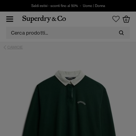
Saldi estivi - sconti fino al 50% -
Uomo
|
Donna
0
CAMICIE