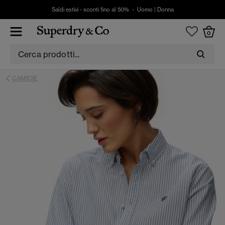
Saldi estivi - sconti fino al 50% -
Uomo
|
Donna
0
CAMICIE