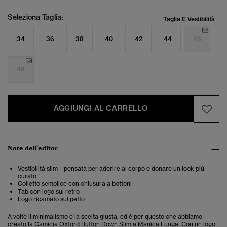
Seleziona Taglia:
Taglia E Vestibilità
34
36
38
40
42
44
46
48
AGGIUNGI AL CARRELLO
Note dell'editor
Vestibilità slim – pensata per aderire al corpo e donare un look più
curato
Colletto semplice con chiusura a bottoni
Tab con logo sul retro
Logo ricamato sul petto
A volte il minimalismo è la scelta giusta, ed è per questo che abbiamo
creato la Camicia Oxford Button Down Slim a Manica Lunga. Con un logo