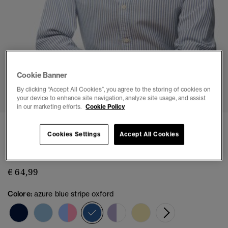
Cookie Banner
1
2
3
4
5
By clicking “Accept All Cookies”, you agree to the storing of cookies on
your device to enhance site navigation, analyze site usage, and assist
in our marketing efforts.
Cookie Policy
Camicia Oxford Button Down Slim Manica
Cookies Settings
Accept All Cookies
Lunga
(6)
€ 64,99
Colore:
azure blue stripe oxford
selezionato