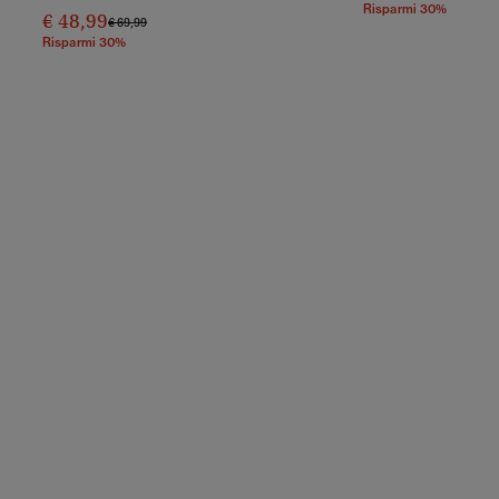
Risparmi 30%
€ 48,99
Prezzo Ridotto Da
A
€ 69,99
Risparmi 30%