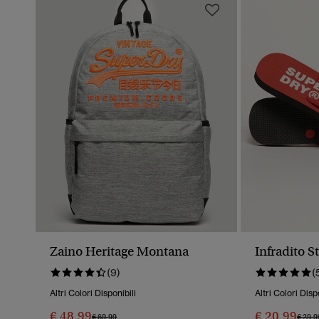
Zaino Heritage Montana
Infradito S
(9)
(
Altri Colori Disponibili
Altri Colori Disp
€ 48,99
€ 20,99
Prezzo Ridotto Da
A
Prezz
€ 69,99
€ 29,9