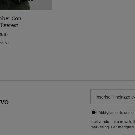
mber Con
Everest
288)
onibili
ivo
Abbigliamento uomo
Iscrivendoti alla newslet
marketing. Per maggiori 