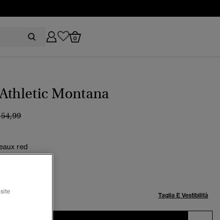
0
Athletic Montana
rezzo ridotto da
a
 54,99
eaux red
selezionato
site
lia:
Taglia E Vestibilità