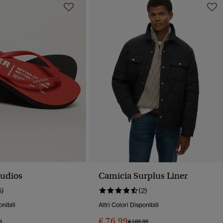
tudios
Camicia Surplus Liner
5)
(2)
onibili
Altri Colori Disponibili
€ 76,99
o Ridotto Da
A
Prezzo Ridotto Da
A
9
€ 109,99