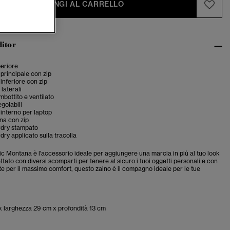
AGGIUNGI AL CARRELLO
ditor
eriore
principale con zip
nferiore con zip
laterali
mbottito e ventilato
egolabili
interno per laptop
na con zip
dry stampato
ry applicato sulla tracolla
ic Montana è l'accessorio ideale per aggiungere una marcia in più al tuo look
tato con diversi scomparti per tenere al sicuro i tuoi oggetti personali e con
te per il massimo comfort, questo zaino è il compagno ideale per le tue
x larghezza 29 cm x profondità 13 cm