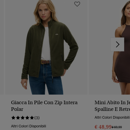
Giacca In Pile Con Zip Intera
Mini Abito In 
Polar
Spalline E Retr
(3)
Altri Colori Disponibili
€ 48,99
Altri Colori Disponibili
Prezzo Rido
A
€ 69,99