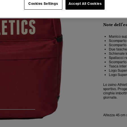
Cookies Settings
Accept All Cookies
Note dell'e
Manico sup
Scomparto 
Scomparto i
Due tasche 
Schienale i
Spallacci r
Scomparto 
Tasca inter
Logo Super
Logo Superd
Lo zaino Athlet
sportivo.
Proget
cinghie imbotti
giornate.
4
5
6
Altezza 45 cm 