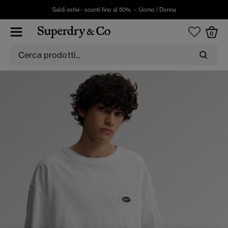
Saldi estivi - sconti fino al 50% -
Uomo
|
Donna
0
TOP