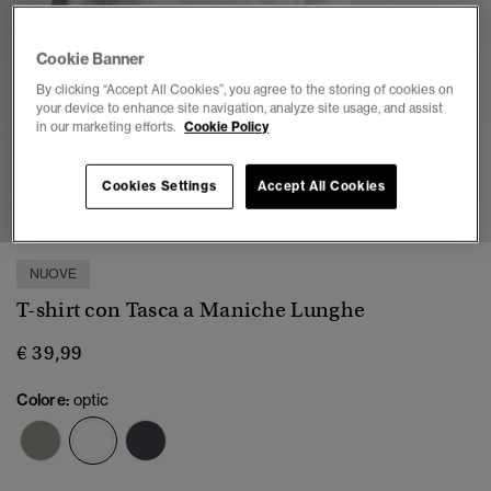
Cookie Banner
By clicking “Accept All Cookies”, you agree to the storing of cookies on
your device to enhance site navigation, analyze site usage, and assist
in our marketing efforts.
Cookie Policy
1
2
3
4
5
6
7
Cookies Settings
Accept All Cookies
NUOVE
T-shirt con Tasca a Maniche Lunghe
€ 39,99
Colore:
optic
selezionato