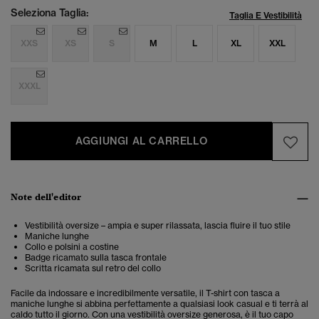
Seleziona Taglia:
Taglia E Vestibilità
XXS
XS
S
M
L
XL
XXL
XXXL
AGGIUNGI AL CARRELLO
Note dell'editor
Vestibilità oversize – ampia e super rilassata, lascia fluire il tuo stile
Maniche lunghe
Collo e polsini a costine
Badge ricamato sulla tasca frontale
Scritta ricamata sul retro del collo
Facile da indossare e incredibilmente versatile, il T-shirt con tasca a
maniche lunghe si abbina perfettamente a qualsiasi look casual e ti terrà al
caldo tutto il giorno. Con una vestibilità oversize generosa, è il tuo capo