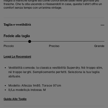
maglia a maniche lunghe sia come confortevole base nelle giornate più
fresche. Che tu stia uscendo o rilassandoti in casa, questa t-shirt offre un
comfort senza tempo con un'anima vintage.
Taglia e vestibilità
Fedele alla taglia
Piccolo
Preciso
Grande
Leggi Le Recensioni
Vestibilità comoda: la classica vestibilità Superdry. Né troppo slim,
né troppo larghi. Semplicemente perfetti. Seleziona la tua taglia
abituale.
Modello:
Altezza 1m85. Torace 97cm
Il/La modello/a indossa:
M
Guida Alle Taglie