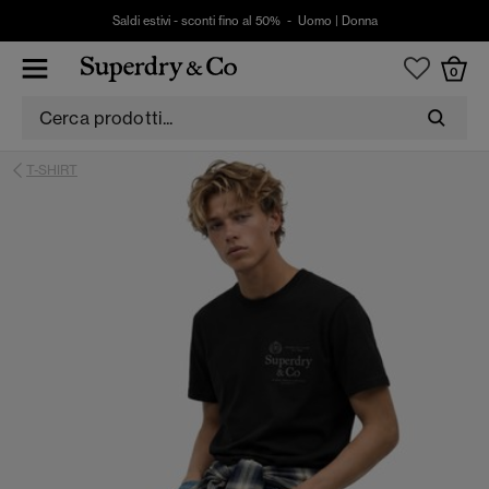
Saldi estivi - sconti fino al 50% -
Uomo
|
Donna
0
T-SHIRT