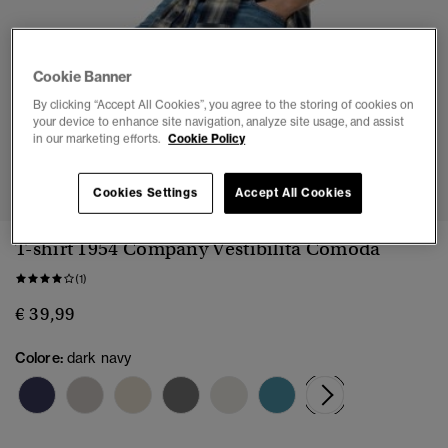
Cookie Banner
By clicking “Accept All Cookies”, you agree to the storing of cookies on
your device to enhance site navigation, analyze site usage, and assist
in our marketing efforts.
Cookie Policy
1
2
3
4
5
6
7
Cookies Settings
Accept All Cookies
T-shirt 1954 Company Vestibilità Comoda
(1)
€ 39,99
Colore:
dark navy
selezionato