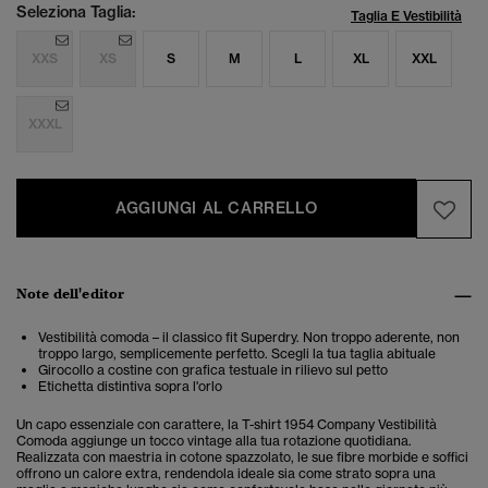
Seleziona Taglia:
Taglia E Vestibilità
XXS
XS
S
M
L
XL
XXL
XXXL
AGGIUNGI AL CARRELLO
Note dell'editor
Vestibilità comoda – il classico fit Superdry. Non troppo aderente, non
troppo largo, semplicemente perfetto. Scegli la tua taglia abituale
Girocollo a costine con grafica testuale in rilievo sul petto
Etichetta distintiva sopra l'orlo
Un capo essenziale con carattere, la T-shirt 1954 Company Vestibilità
Comoda aggiunge un tocco vintage alla tua rotazione quotidiana.
Realizzata con maestria in cotone spazzolato, le sue fibre morbide e soffici
offrono un calore extra, rendendola ideale sia come strato sopra una