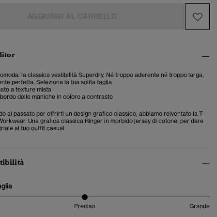
AGGIUNGI AL CARRELLO
ditor
 comoda: la classica vestibilità Superdry. Né troppo aderente né troppo larga,
te perfetta. Seleziona la tua solita taglia
ato a texture mista
 bordo delle maniche in colore a contrasto
 al passato per offrirti un design grafico classico, abbiamo reiventato la T-
Workwear. Una grafica classica Ringer in morbido jersey di cotone, per dare
iale al tuo outfit casual.
tibilità
aglia
Preciso
Grande