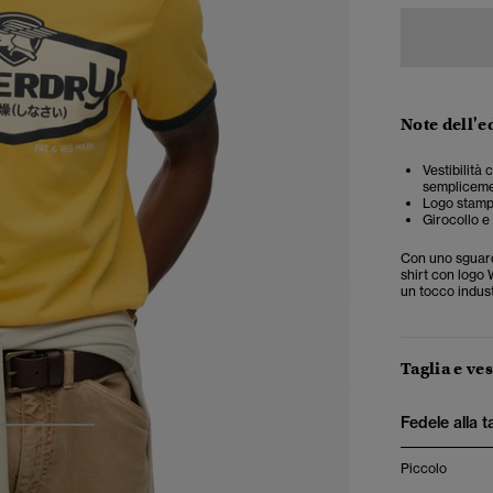
Note dell'e
Vestibilità
semplicemen
Logo stamp
Girocollo e
Con uno sguardo
shirt con logo 
un tocco industr
Taglia e ves
Fedele alla t
3
4
Piccolo