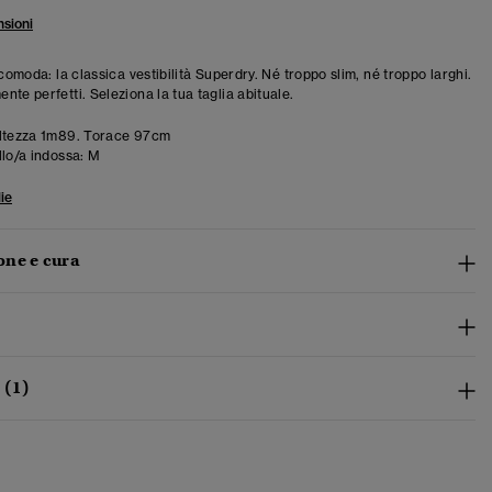
sioni
 comoda: la classica vestibilità Superdry. Né troppo slim, né troppo larghi.
te perfetti. Seleziona la tua taglia abituale.
ltezza 1m89. Torace 97cm
llo/a indossa:
M
ie
ne e cura
 (1)