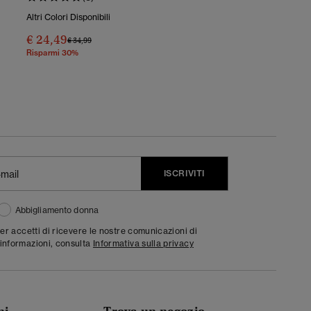
Altri Colori Disponibili
€ 24,49
Prezzo Ridotto Da
A
€ 34,99
Risparmi 30%
ISCRIVITI
Abbigliamento donna
ter accetti di ricevere le nostre comunicazioni di
informazioni, consulta
Informativa sulla privacy