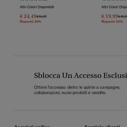
Altri Colori Disponibili
Altri Colori Disp
€ 24,49
€ 19,99
Prezzo Ridotto Da
A
Prezz
€ 34,99
€ 39,9
Risparmi 30%
Risparmi 50%
Sblocca Un Accesso Esclus
Ottieni l'accesso: dietro le quinte a campagne,
collaborazioni, nuovi prodotti e vendite.