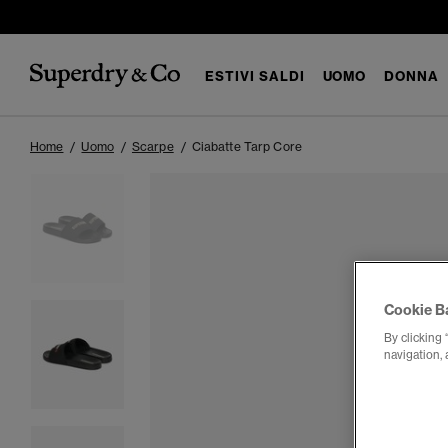
ESTIVI SALDI
UOMO
DONNA
Home
Uomo
Scarpe
Ciabatte Tarp Core
Cookie B
By clicking 
navigation, 