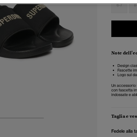
6-7
8
Note dell'e
Design cla
Fascette im
Logo sul dav
Un accessorio 
con fascetta im
indossate e ab
Taglia e ves
4
5
6
7
Fedele alla t