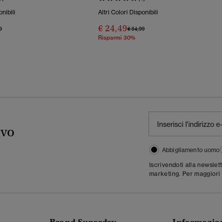
onibili
Altri Colori Disponibili
€ 24,49
o Ridotto Da
A
Prezzo Ridotto Da
A
9
€ 34,99
Risparmi 30%
ivo
Abbigliamento uomo
Iscrivendoti alla newslet
marketing. Per maggiori 