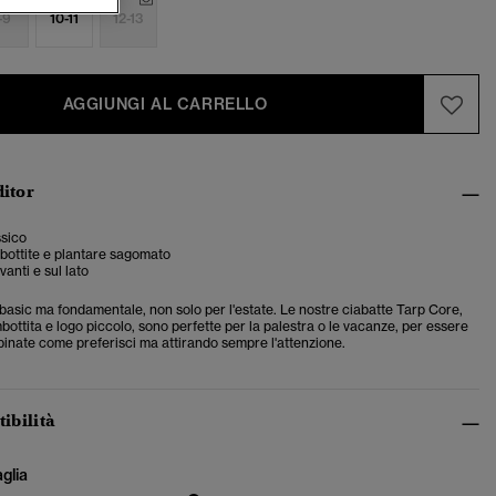
-9
10-11
12-13
AGGIUNGI AL CARRELLO
ditor
ssico
bottite e plantare sagomato
anti e sul lato
basic ma fondamentale, non solo per l'estate. Le nostre ciabatte Tarp Core,
bottita e logo piccolo, sono perfette per la palestra o le vacanze, per essere
binate come preferisci ma attirando sempre l'attenzione.
tibilità
aglia