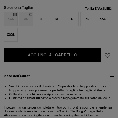
Seleziona Taglia:
Taglia E Vestibilità
XXS
XS
S
M
L
XL
XXL
XXXL
AGGIUNGI AL CARRELLO
Note dell'editor
Vestibilità comoda – il classico fit Superdry. Non troppo stretto, non
troppo largo, semplicemente perfetto. Scegli la tua taglia abituale
Collo alto con chiusura a zip e tre tasche esterne
Distintivi ricamati sul petto e piccolo logo gommato sul retro del collo
Il pezzo mancante per completare il tuo outfit, lo stile sobrio è la tendenza
di questa stagione e include il nostro Gilet in Pile Borg Vintage Retro.
Abbiamo progettato il gilet con un materiale in pile morbidissimo