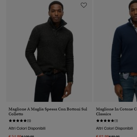
Maglione A Maglia Spessa Con Bottoni Sul
Maglione In Cotone C
Colletto
Classics
(5)
(1)
Altri Colori Disponibili
Altri Colori Disponibili
€ 54,99
€ 62,99
Prezzo Ridotto Da
A
Prezzo Ridotto Da
A
€ 109,99
€ 89,99