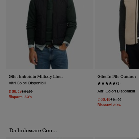
Gilet Imbottito Military Liner
Gilet In Pile Outdoor
Altri Colori Disponibili
(3)
€ 66,49
Altri Colori Disponibili
Prezzo Ridotto Da
A
€ 94,99
Risparmi 30%
€ 66,49
Prezzo Ridotto Da
A
€ 94,99
Risparmi 30%
Da Indossare Con...