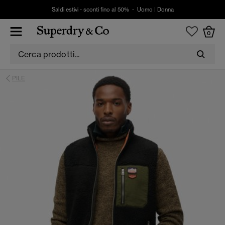
Saldi estivi - sconti fino al 50% -
Uomo
|
Donna
0
PILE