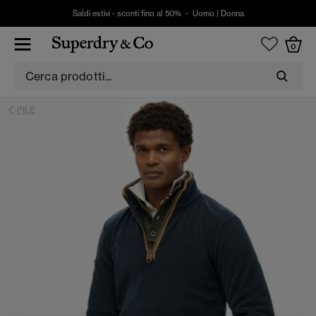
Saldi estivi - sconti fino al 50% -
Uomo
|
Donna
0
PILE