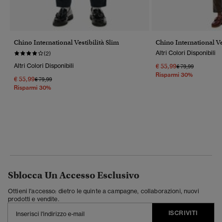
Chino International Vestibilità Slim
Chino International Ve
Altri Colori Disponibili
(2)
Altri Colori Disponibili
€ 55,99
Prezzo Ridotto Da
A
€ 79,99
Risparmi 30%
€ 55,99
Prezzo Ridotto Da
A
€ 79,99
Risparmi 30%
Sblocca Un Accesso Esclusivo
Ottieni l'accesso: dietro le quinte a campagne, collaborazioni, nuovi
prodotti e vendite.
ISCRIVITI