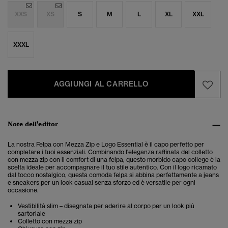
XXS
XS
S
M
L
XL
XXL
XXXL
AGGIUNGI AL CARRELLO
Note dell'editor
La nostra Felpa con Mezza Zip e Logo Essential è il capo perfetto per
completare i tuoi essenziali.
Combinando l'eleganza raffinata del colletto
con mezza zip con il comfort di una felpa, questo morbido capo college è la
scelta ideale per accompagnare il tuo stile autentico. Con il logo ricamato
dal tocco nostalgico, questa comoda felpa si abbina perfettamente a jeans
e sneakers per un look casual senza sforzo ed è versatile per ogni
occasione.
Vestibilità slim – disegnata per aderire al corpo per un look più
sartoriale
Colletto con mezza zip