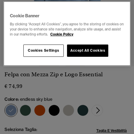
Cookie Banner
By clicking “Accept All Cookies”, you agree to the storing of cookies on
your device to enhance site navigation, analyze site usage, and assist
in our marketing efforts.
Cookie Policy
1
2
3
4
5
6
Cookies Settings
Accept All Cookies
Felpa con Mezza Zip e Logo Essential
€ 74,99
Colore:
endless sky blue
selezionato
Seleziona Taglia:
Taglia E Vestibilità