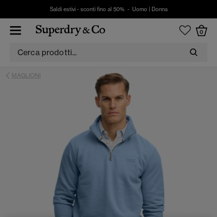
Saldi estivi - sconti fino al 50% -
Uomo
|
Donna
0
MAGLIONI